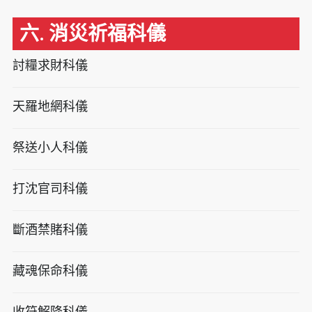
六. 消災祈福科儀
討糧求財科儀
天羅地網科儀
祭送小人科儀
打沈官司科儀
斷酒禁賭科儀
藏魂保命科儀
收符解降科儀