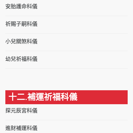
安胎護命科儀
祈賜子嗣科儀
小兒關煞科儀
幼兒祈福科儀
十二.補運祈福科儀
探元辰宮科儀
進財補運科儀