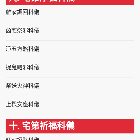
離家調回科儀
凶宅祭邪科儀
淨五方煞科儀
捉鬼驅邪科儀
祭送火神科儀
上樑安座科儀
十. 宅第祈福科儀