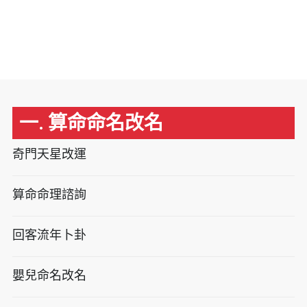
一. 算命命名改名
奇門天星改運
算命命理諮詢
回客流年卜卦
嬰兒命名改名