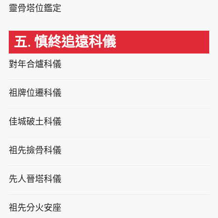
靈骨塔位鑑定
五. 慎終追遠科儀
對年合爐科儀
祖牌位遷科儀
佳城破土科儀
祖先撿骨科儀
先人晉塔科儀
祖先分火安座