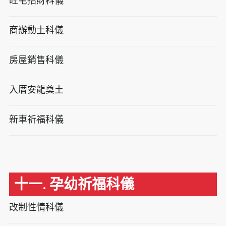
旺宅招財科儀
商辦動土科儀
房屋銷售科儀
入厝安龍奠土
新車祈福科儀
十一. 孕幼祈福科儀
改制性情科儀