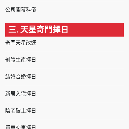
公司開幕科儀
三. 天星奇門擇日
奇門天星改運
剖腹生產擇日
結婚合婚擇日
新居入宅擇日
陰宅破土擇日
買車交車擇日