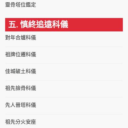
靈骨塔位鑑定
五. 慎終追遠科儀
對年合爐科儀
祖牌位遷科儀
佳城破土科儀
祖先撿骨科儀
先人晉塔科儀
祖先分火安座