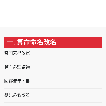
一. 算命命名改名
奇門天星改運
算命命理諮詢
回客流年卜卦
嬰兒命名改名