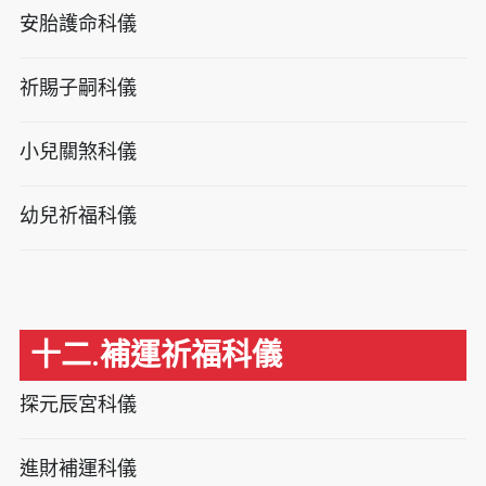
安胎護命科儀
祈賜子嗣科儀
小兒關煞科儀
幼兒祈福科儀
十二.補運祈福科儀
探元辰宮科儀
進財補運科儀