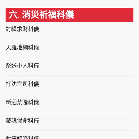
六. 消災祈福科儀
討糧求財科儀
天羅地網科儀
祭送小人科儀
打沈官司科儀
斷酒禁賭科儀
藏魂保命科儀
收符解降科儀