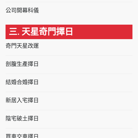
公司開幕科儀
三. 天星奇門擇日
奇門天星改運
剖腹生產擇日
結婚合婚擇日
新居入宅擇日
陰宅破土擇日
買車交車擇日