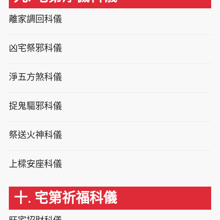
離家調回科儀
凶宅祭邪科儀
淨五方煞科儀
捉鬼驅邪科儀
祭送火神科儀
上樑安座科儀
十. 宅第祈福科儀