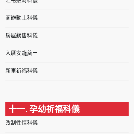
旺宅招財科儀
商辦動土科儀
房屋銷售科儀
入厝安龍奠土
新車祈福科儀
十一. 孕幼祈福科儀
改制性情科儀