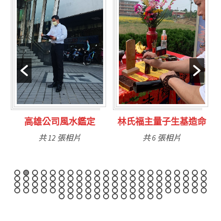
林氏福主量子生基造命
台南永康風水鑑定
共 6 張相片
共 9 張相片