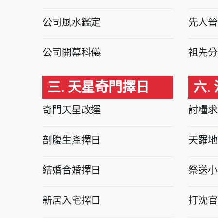
公司風水鑑定
先人晉
公司開幕科儀
祖先分
三. 天星奇門擇日
六.
奇門天星改運
討糧求
剖腹生產擇日
天羅地
結婚合婚擇日
祭送小
新居入宅擇日
打沈官