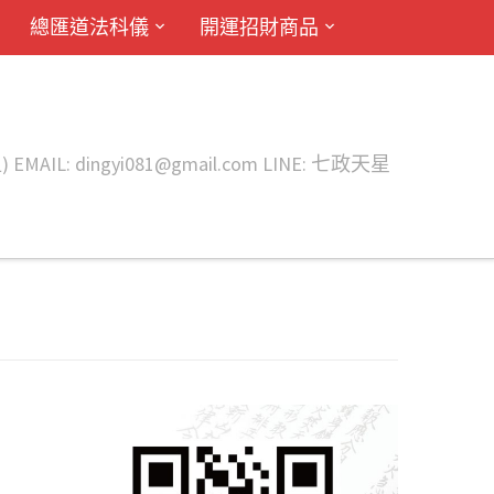
總匯道法科儀
開運招財商品
ingyi081@gmail.com LINE: 七政天星