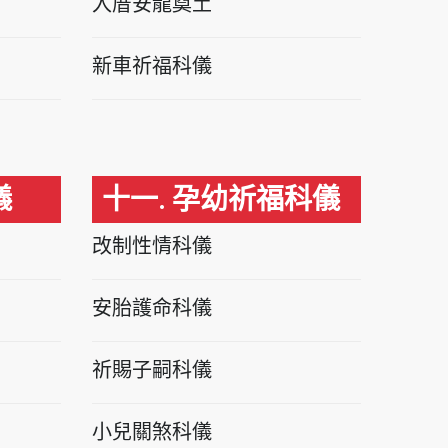
入厝安龍奠土
新車祈福科儀
儀
十一. 孕幼祈福科儀
改制性情科儀
安胎護命科儀
祈賜子嗣科儀
小兒關煞科儀