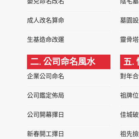
嬰兒命名改名
陰宅墓
成人改名算命
墓園設
生基造命改運
靈骨塔
二. 公司命名風水
五.
企業公司命名
對年合
公司鑑定佈局
祖牌位
公司開幕擇日
佳城破
新春開工擇日
祖先撿