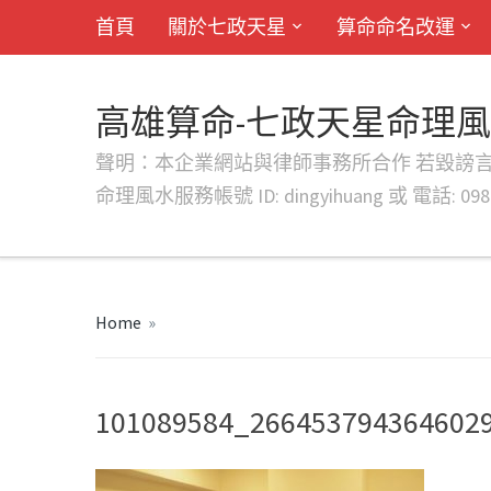
首頁
關於七政天星
算命命名改運
高雄算命-七政天星命理
聲明：本企業網站與律師事務所合作 若毀謗言行或字句將提出法
命理風水服務帳號 ID: dingyihuang 或 電話: 0982
Home
»
101089584_266453794364602