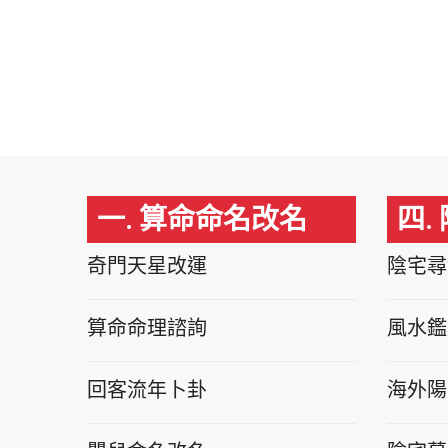
一. 算命命名改名
四.
奇門天星改運
陰宅尋
算命命理諮詢
風水鑑
回客流年卜卦
海外陽