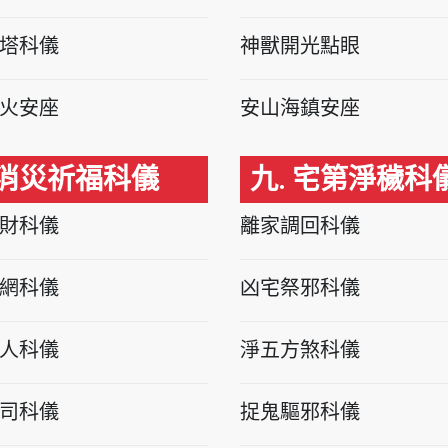
塔科儀
神獸開光點眼
火安座
安山海鎮安座
 消災祈福科儀
九. 宅第淨穢科
財科儀
離家調回科儀
網科儀
凶宅祭邪科儀
人科儀
淨五方煞科儀
司科儀
捉鬼驅邪科儀