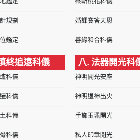
地鑑定
祭斬桃花科儀
計規劃
婚課賽答天恩
位鑑定
善緣和合科儀
 慎終追遠科儀
八. 法器開光科
爐科儀
神明開光安座
遷科儀
神明退神出火
土科儀
手飾玉珮開光
骨科儀
私人印章開光