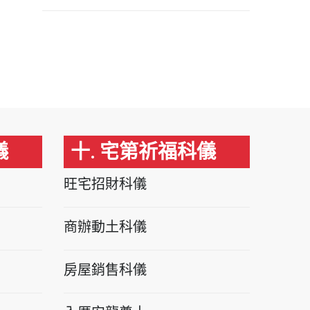
儀
十. 宅第祈福科儀
旺宅招財科儀
商辦動土科儀
房屋銷售科儀