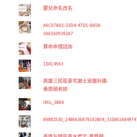
嬰兒命名改名
A6C07A02-33D4-47D5-8A58-
3A61609392A7
算命命理諮詢
1DXL4563
高雄三民區豪宅謝土安龍科儀-
黃鼎頤老師
IMG_3884
89882530_2486636878102804_310861684974
高雄左營區風水鑑定-黃鼎頤