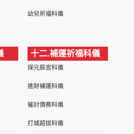
幼兒祈福科儀
儀
十二.補運祈福科儀
探元辰宮科儀
進財補運科儀
催討債務科儀
打城超拔科儀