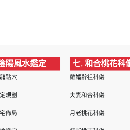
 陰陽風水鑑定
七. 和合桃花科
龍點穴
離婚辭祖科儀
定規劃
夫妻和合科儀
宅佈局
月老桃花科儀