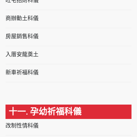
旺宅招財科儀
商辦動土科儀
房屋銷售科儀
入厝安龍奠土
新車祈福科儀
十一. 孕幼祈福科儀
改制性情科儀