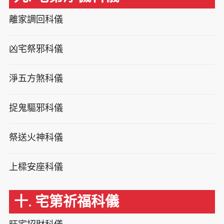
離家調回科儀
凶宅祭邪科儀
淨五方煞科儀
捉鬼驅邪科儀
祭送火神科儀
上樑安座科儀
十. 宅第祈福科儀