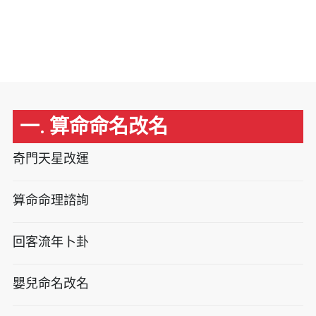
一. 算命命名改名
奇門天星改運
算命命理諮詢
回客流年卜卦
嬰兒命名改名