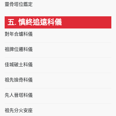
靈骨塔位鑑定
五. 慎終追遠科儀
對年合爐科儀
祖牌位遷科儀
佳城破土科儀
祖先撿骨科儀
先人晉塔科儀
祖先分火安座