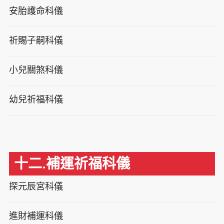
安胎護命科儀
祈賜子嗣科儀
小兒關煞科儀
幼兒祈福科儀
十二.補運祈福科儀
探元辰宮科儀
進財補運科儀