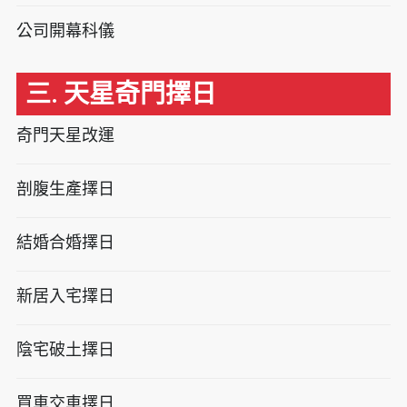
公司開幕科儀
三. 天星奇門擇日
奇門天星改運
剖腹生產擇日
結婚合婚擇日
新居入宅擇日
陰宅破土擇日
買車交車擇日