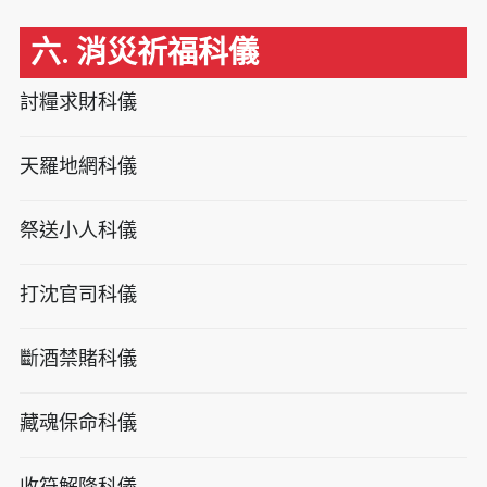
六. 消災祈福科儀
討糧求財科儀
天羅地網科儀
祭送小人科儀
打沈官司科儀
斷酒禁賭科儀
藏魂保命科儀
收符解降科儀