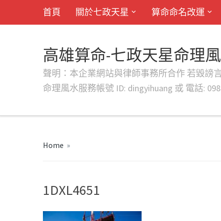
首頁
關於七政天星
算命命名改運
高雄算命-七政天星命理
聲明：本企業網站與律師事務所合作 若毀謗言行或字句將提出法
命理風水服務帳號 ID: dingyihuang 或 電話: 0982
Home
»
1DXL4651