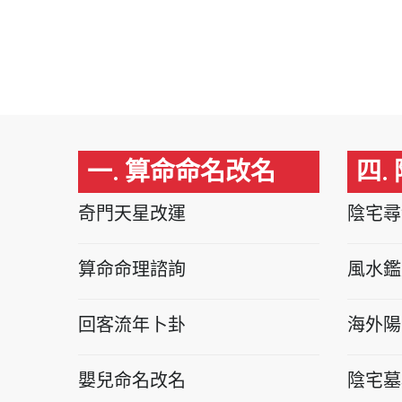
一. 算命命名改名
四.
奇門天星改運
陰宅尋
算命命理諮詢
風水鑑
回客流年卜卦
海外陽
嬰兒命名改名
陰宅墓