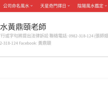
公司命名風水
天星奇門擇日
陰陽風水鑑定
風水黃鼎頤老師
律訴訟 聯絡電話: 0982-318-124 (張師姐) EMAIL: d
-318-124 Facebook: 黃鼎頤