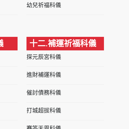
幼兒祈福科儀
儀
十二.補運祈福科儀
探元辰宮科儀
進財補運科儀
催討債務科儀
打城超拔科儀
賽答天恩科儀