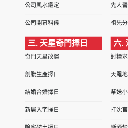
公司風水鑑定
先人晉
公司開幕科儀
祖先分
三. 天星奇門擇日
六.
奇門天星改運
討糧求
剖腹生產擇日
天羅地
結婚合婚擇日
祭送小
新居入宅擇日
打沈官
陰宅破土擇日
斷酒禁