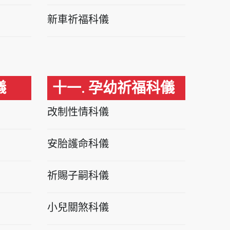
新車祈福科儀
儀
十一. 孕幼祈福科儀
改制性情科儀
安胎護命科儀
祈賜子嗣科儀
小兒關煞科儀