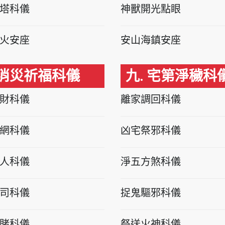
塔科儀
神獸開光點眼
火安座
安山海鎮安座
 消災祈福科儀
九. 宅第淨穢科
財科儀
離家調回科儀
網科儀
凶宅祭邪科儀
人科儀
淨五方煞科儀
司科儀
捉鬼驅邪科儀
賭科儀
祭送火神科儀