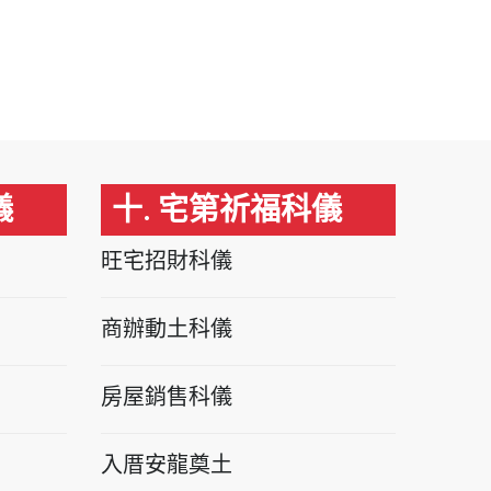
儀
十. 宅第祈福科儀
旺宅招財科儀
商辦動土科儀
房屋銷售科儀
入厝安龍奠土