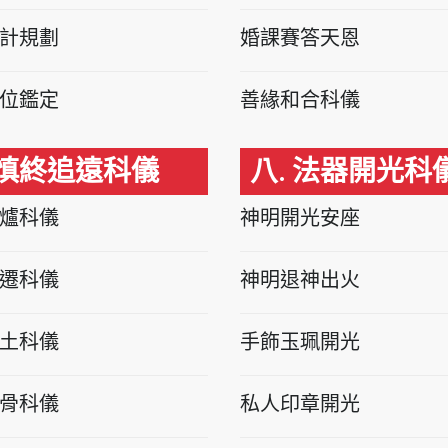
計規劃
婚課賽答天恩
位鑑定
善緣和合科儀
 慎終追遠科儀
八. 法器開光科
爐科儀
神明開光安座
遷科儀
神明退神出火
土科儀
手飾玉珮開光
骨科儀
私人印章開光