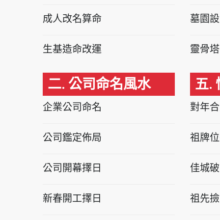
成人改名算命
墓園設
生基造命改運
靈骨塔
二. 公司命名風水
五.
企業公司命名
對年合
公司鑑定佈局
祖牌位
公司開幕擇日
佳城破
新春開工擇日
祖先撿