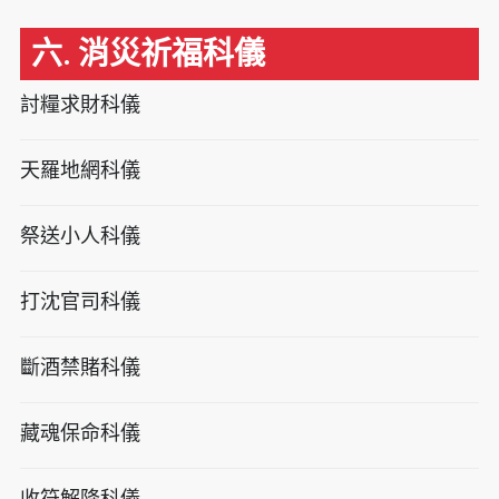
六. 消災祈福科儀
討糧求財科儀
天羅地網科儀
祭送小人科儀
打沈官司科儀
斷酒禁賭科儀
藏魂保命科儀
收符解降科儀