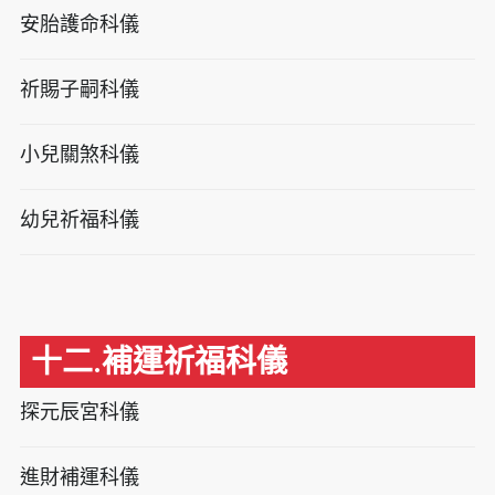
安胎護命科儀
祈賜子嗣科儀
小兒關煞科儀
幼兒祈福科儀
十二.補運祈福科儀
探元辰宮科儀
進財補運科儀