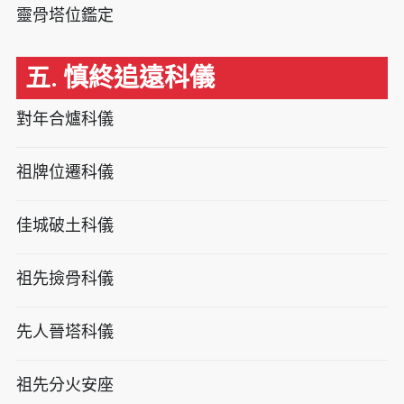
靈骨塔位鑑定
五. 慎終追遠科儀
對年合爐科儀
祖牌位遷科儀
佳城破土科儀
祖先撿骨科儀
先人晉塔科儀
祖先分火安座