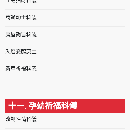
旺宅招財科儀
商辦動土科儀
房屋銷售科儀
入厝安龍奠土
新車祈福科儀
十一. 孕幼祈福科儀
改制性情科儀