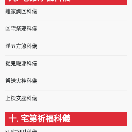
離家調回科儀
凶宅祭邪科儀
淨五方煞科儀
捉鬼驅邪科儀
祭送火神科儀
上樑安座科儀
十. 宅第祈福科儀