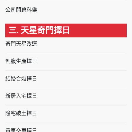
公司開幕科儀
三. 天星奇門擇日
奇門天星改運
剖腹生產擇日
結婚合婚擇日
新居入宅擇日
陰宅破土擇日
買車交車擇日