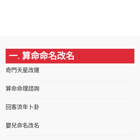
一. 算命命名改名
奇門天星改運
算命命理諮詢
回客流年卜卦
嬰兒命名改名