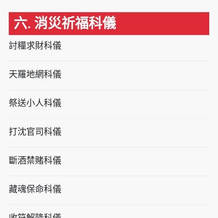
六. 消災祈福科儀
討糧求財科儀
天羅地網科儀
祭送小人科儀
打沈官司科儀
斷酒禁賭科儀
藏魂保命科儀
收符解降科儀