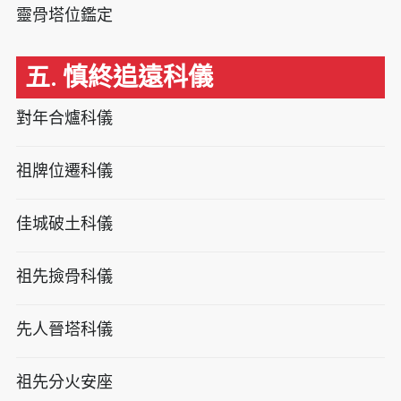
靈骨塔位鑑定
五. 慎終追遠科儀
對年合爐科儀
祖牌位遷科儀
佳城破土科儀
祖先撿骨科儀
先人晉塔科儀
祖先分火安座