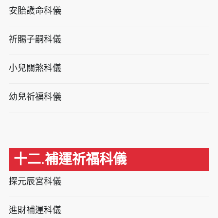
安胎護命科儀
祈賜子嗣科儀
小兒關煞科儀
幼兒祈福科儀
十二.補運祈福科儀
探元辰宮科儀
進財補運科儀