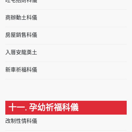
旺宅招財科儀
商辦動土科儀
房屋銷售科儀
入厝安龍奠土
新車祈福科儀
十一. 孕幼祈福科儀
改制性情科儀