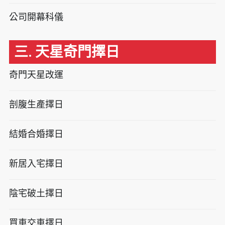
公司開幕科儀
三. 天星奇門擇日
奇門天星改運
剖腹生產擇日
結婚合婚擇日
新居入宅擇日
陰宅破土擇日
買車交車擇日