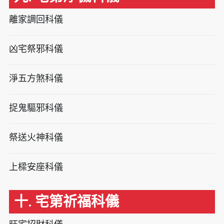
離家調回科儀
凶宅祭邪科儀
淨五方煞科儀
捉鬼驅邪科儀
祭送火神科儀
上樑安座科儀
十. 宅第祈福科儀