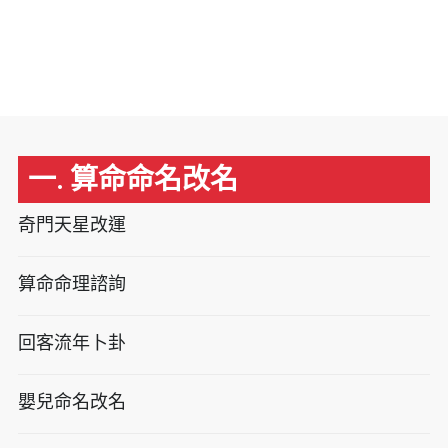
一. 算命命名改名
奇門天星改運
算命命理諮詢
回客流年卜卦
嬰兒命名改名