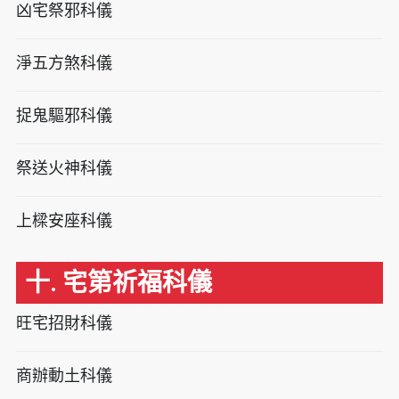
凶宅祭邪科儀
淨五方煞科儀
捉鬼驅邪科儀
祭送火神科儀
上樑安座科儀
十. 宅第祈福科儀
旺宅招財科儀
商辦動土科儀