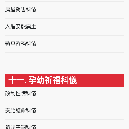
房屋銷售科儀
入厝安龍奠土
新車祈福科儀
十一. 孕幼祈福科儀
改制性情科儀
安胎護命科儀
祈賜子嗣科儀