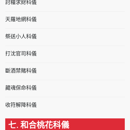
討糧求財科儀
天羅地網科儀
祭送小人科儀
打沈官司科儀
斷酒禁賭科儀
藏魂保命科儀
收符解降科儀
七. 和合桃花科儀