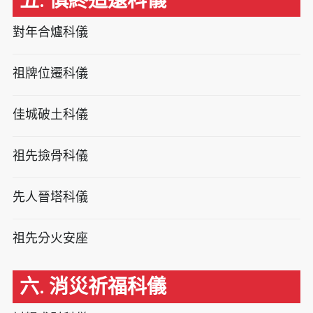
五. 慎終追遠科儀
對年合爐科儀
祖牌位遷科儀
佳城破土科儀
祖先撿骨科儀
先人晉塔科儀
祖先分火安座
六. 消災祈福科儀