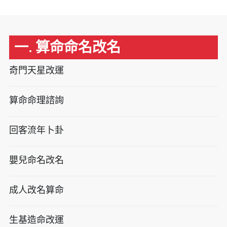
一. 算命命名改名
奇門天星改運
算命命理諮詢
回客流年卜卦
嬰兒命名改名
成人改名算命
生基造命改運