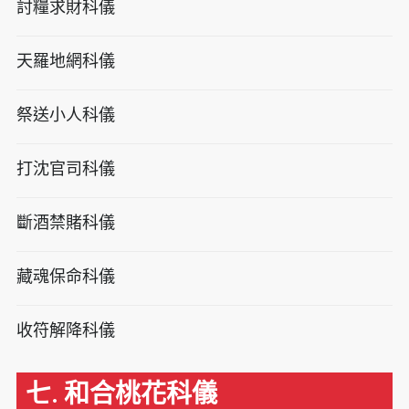
討糧求財科儀
天羅地網科儀
祭送小人科儀
打沈官司科儀
斷酒禁賭科儀
藏魂保命科儀
收符解降科儀
七. 和合桃花科儀