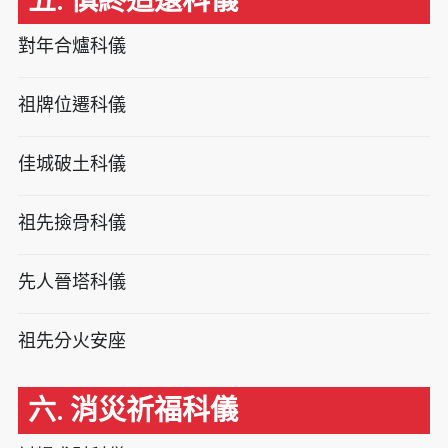
五. 慎終追遠科儀
對年合爐科儀
祖牌位遷科儀
佳城破土科儀
祖先撿骨科儀
先人晉塔科儀
祖先分火安座
六. 消災祈福科儀