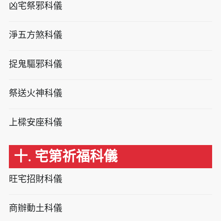
凶宅祭邪科儀
淨五方煞科儀
捉鬼驅邪科儀
祭送火神科儀
上樑安座科儀
十. 宅第祈福科儀
旺宅招財科儀
商辦動土科儀