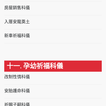
房屋銷售科儀
入厝安龍奠土
新車祈福科儀
十一. 孕幼祈福科儀
改制性情科儀
安胎護命科儀
祈賜子嗣科儀