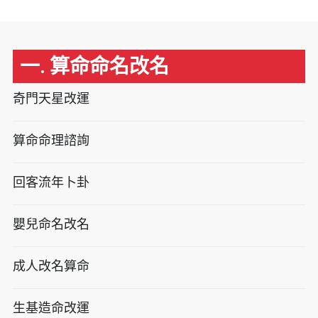
一. 算命命名改名
奇門天星改運
算命命理諮詢
回客流年卜卦
嬰兒命名改名
成人改名算命
生基造命改運