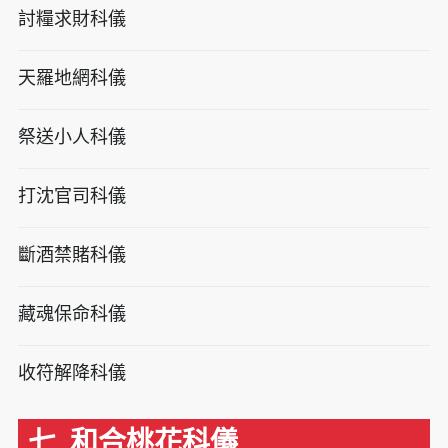
討糧求財科儀
天羅地網科儀
祭送小人科儀
打沈官司科儀
斷酒禁賭科儀
藏魂保命科儀
收符解降科儀
七. 和合桃花科儀