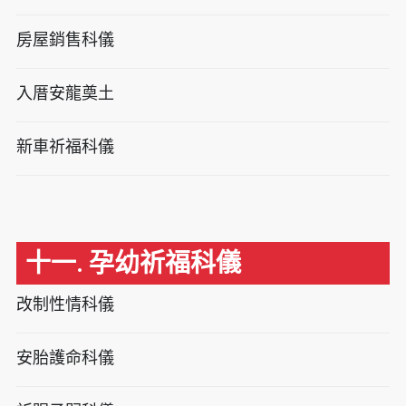
房屋銷售科儀
入厝安龍奠土
新車祈福科儀
十一. 孕幼祈福科儀
改制性情科儀
安胎護命科儀