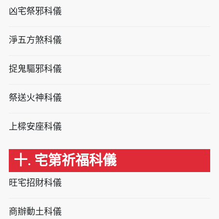
凶宅祭邪科儀
淨五方煞科儀
捉鬼驅邪科儀
祭送火神科儀
上樑安座科儀
十. 宅第祈福科儀
旺宅招財科儀
商辦動土科儀