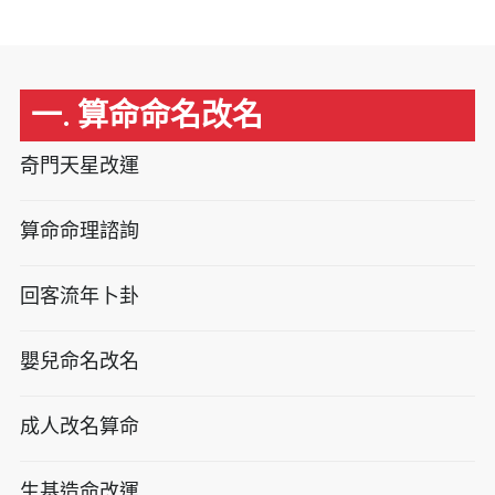
一. 算命命名改名
奇門天星改運
算命命理諮詢
回客流年卜卦
嬰兒命名改名
成人改名算命
生基造命改運