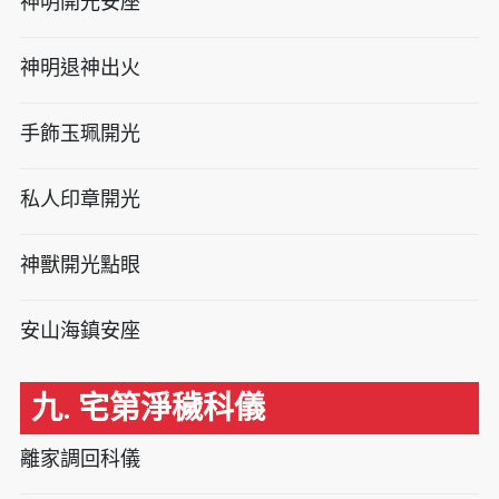
神明開光安座
神明退神出火
手飾玉珮開光
私人印章開光
神獸開光點眼
安山海鎮安座
九. 宅第淨穢科儀
離家調回科儀