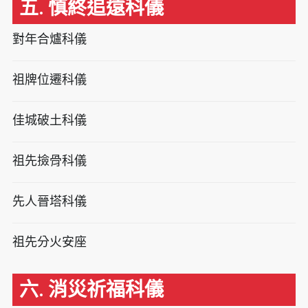
五. 慎終追遠科儀
對年合爐科儀
祖牌位遷科儀
佳城破土科儀
祖先撿骨科儀
先人晉塔科儀
祖先分火安座
六. 消災祈福科儀