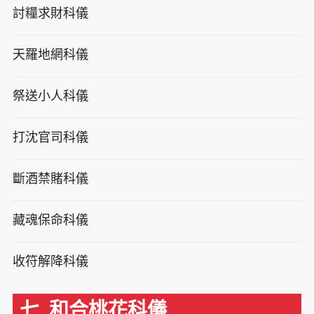
討糧求財科儀
天羅地網科儀
祭送小人科儀
打沈官司科儀
斷酒禁賭科儀
藏魂保命科儀
收符解降科儀
七. 和合桃花科儀