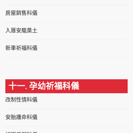
房屋銷售科儀
入厝安龍奠土
新車祈福科儀
十一. 孕幼祈福科儀
改制性情科儀
安胎護命科儀