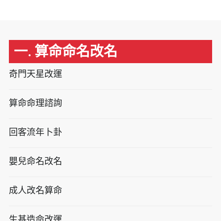
一. 算命命名改名
奇門天星改運
算命命理諮詢
回客流年卜卦
嬰兒命名改名
成人改名算命
生基造命改運