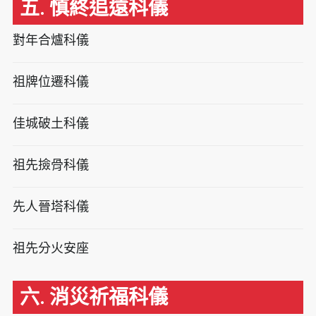
五. 慎終追遠科儀
對年合爐科儀
祖牌位遷科儀
佳城破土科儀
祖先撿骨科儀
先人晉塔科儀
祖先分火安座
六. 消災祈福科儀