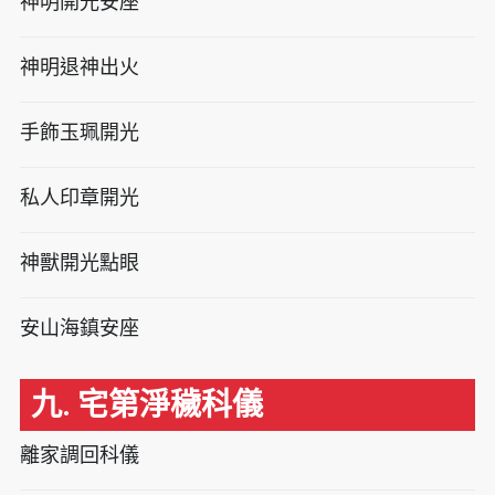
神明開光安座
神明退神出火
手飾玉珮開光
私人印章開光
神獸開光點眼
安山海鎮安座
九. 宅第淨穢科儀
離家調回科儀