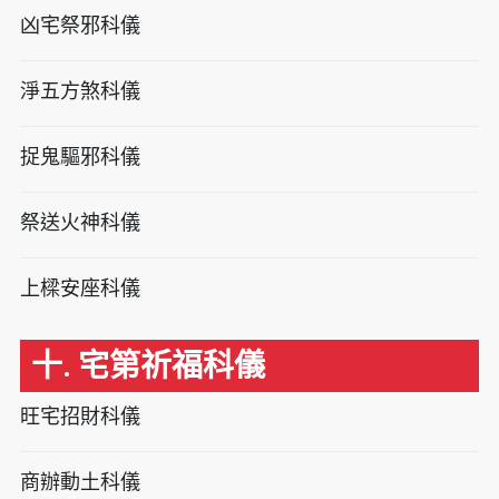
凶宅祭邪科儀
淨五方煞科儀
捉鬼驅邪科儀
祭送火神科儀
上樑安座科儀
十. 宅第祈福科儀
旺宅招財科儀
商辦動土科儀