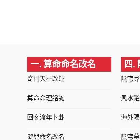
一. 算命命名改名
四.
奇門天星改運
陰宅尋
算命命理諮詢
風水鑑
回客流年卜卦
海外陽
嬰兒命名改名
陰宅墓