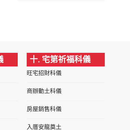
儀
十. 宅第祈福科儀
旺宅招財科儀
商辦動土科儀
房屋銷售科儀
入厝安龍奠土