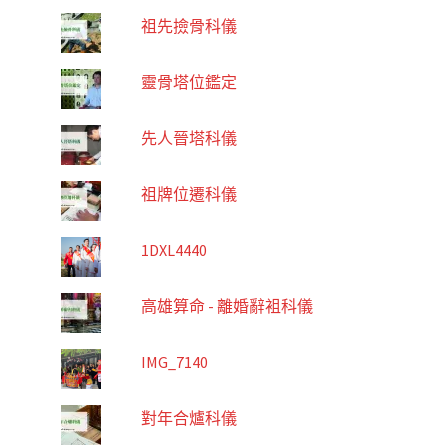
祖先撿骨科儀
靈骨塔位鑑定
先人晉塔科儀
祖牌位遷科儀
1DXL4440
高雄算命 - 離婚辭袓科儀
IMG_7140
對年合爐科儀