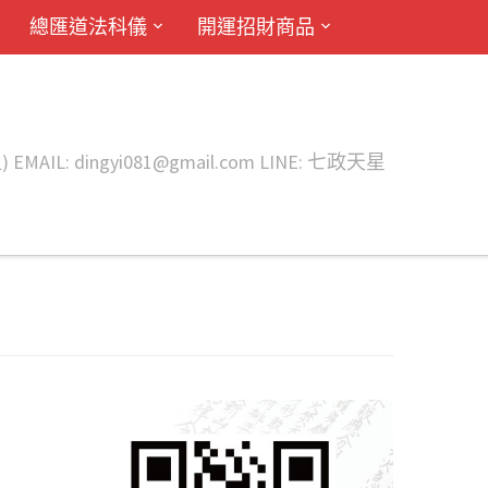
總匯道法科儀
開運招財商品
ingyi081@gmail.com LINE: 七政天星