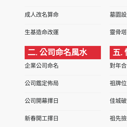
成人改名算命
墓園設
生基造命改運
靈骨塔
二. 公司命名風水
五.
企業公司命名
對年合
公司鑑定佈局
祖牌位
公司開幕擇日
佳城破
新春開工擇日
祖先撿