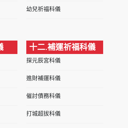
幼兒祈福科儀
儀
十二.補運祈福科儀
探元辰宮科儀
進財補運科儀
催討債務科儀
打城超拔科儀