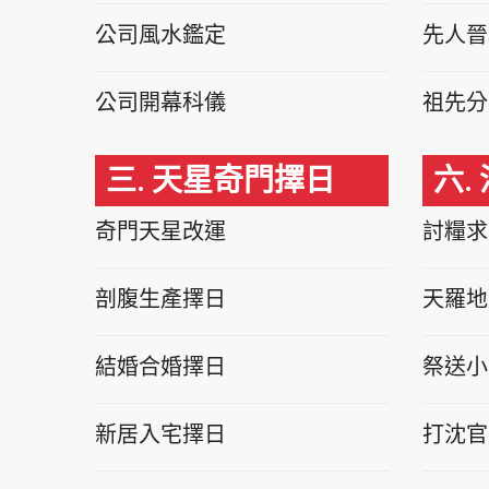
公司風水鑑定
先人晉
公司開幕科儀
祖先分
三. 天星奇門擇日
六.
奇門天星改運
討糧求
剖腹生產擇日
天羅地
結婚合婚擇日
祭送小
新居入宅擇日
打沈官