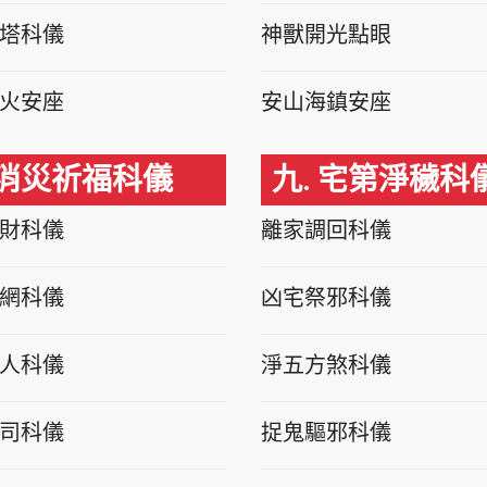
塔科儀
神獸開光點眼
火安座
安山海鎮安座
 消災祈福科儀
九. 宅第淨穢科
財科儀
離家調回科儀
網科儀
凶宅祭邪科儀
人科儀
淨五方煞科儀
司科儀
捉鬼驅邪科儀