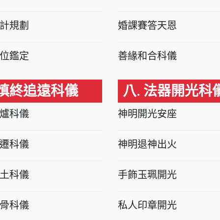
計規劃
婚課賽答天恩
位鑑定
善緣和合科儀
 慎終追遠科儀
八. 法器開光科
爐科儀
神明開光安座
遷科儀
神明退神出火
土科儀
手飾玉珮開光
骨科儀
私人印章開光