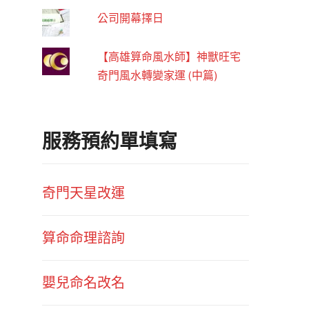
公司開幕擇日
【高雄算命風水師】神獸旺宅
奇門風水轉變家運 (中篇)
服務預約單填寫
奇門天星改運
算命命理諮詢
嬰兒命名改名