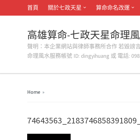
首頁
關於七政天星
算命命名改運
高雄算命-七政天星命理
聲明：本企業網站與律師事務所合作 若毀謗言行或字句將提出法
命理風水服務帳號 ID: dingyihuang 或 電話: 0982
Home
»
74643563_2183746858391809