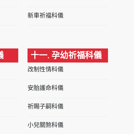
新車祈福科儀
儀
十一. 孕幼祈福科儀
改制性情科儀
安胎護命科儀
祈賜子嗣科儀
小兒關煞科儀