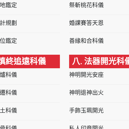
地鑑定
祭斬桃花科儀
計規劃
婚課賽答天恩
位鑑定
善緣和合科儀
 慎終追遠科儀
八. 法器開光科
爐科儀
神明開光安座
遷科儀
神明退神出火
土科儀
手飾玉珮開光
骨科儀
私人印章開光