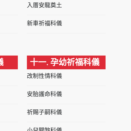
入厝安龍奠土
新車祈福科儀
儀
十一. 孕幼祈福科儀
改制性情科儀
安胎護命科儀
祈賜子嗣科儀
小兒關煞科儀