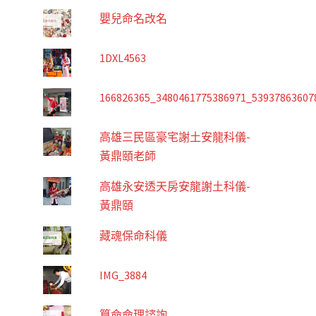
嬰兒命名改名
1DXL4563
166826365_3480461775386971_53937863607
高雄三民區豪宅謝土安龍科儀-
黃鼎頤老師
高雄永安透天房安龍謝土科儀-
黃鼎頤
藏魂保命科儀
IMG_3884
算命命理諮詢