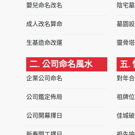
嬰兒命名改名
陰宅墓
成人改名算命
墓園設
生基造命改運
靈骨塔
二. 公司命名風水
五.
企業公司命名
對年合
公司鑑定佈局
祖牌位
公司開幕擇日
佳城破
新春開工擇日
祖先撿