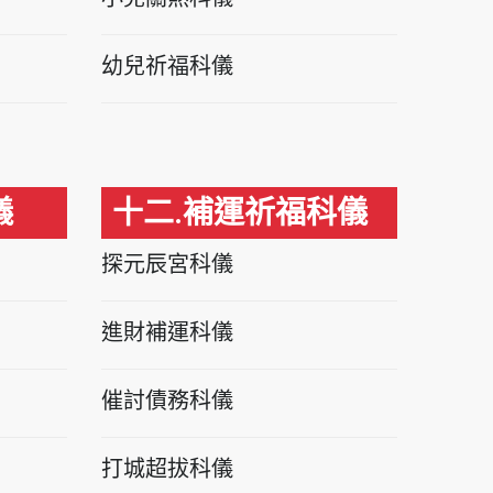
幼兒祈福科儀
儀
十二.補運祈福科儀
探元辰宮科儀
進財補運科儀
催討債務科儀
打城超拔科儀