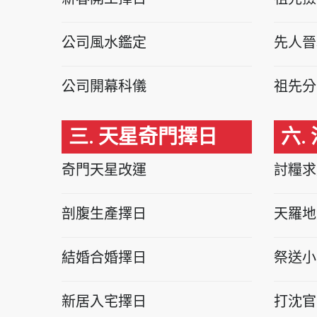
公司風水鑑定
先人晉
公司開幕科儀
祖先分
三. 天星奇門擇日
六.
奇門天星改運
討糧求
剖腹生產擇日
天羅地
結婚合婚擇日
祭送小
新居入宅擇日
打沈官