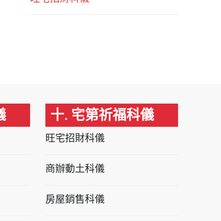
儀
十. 宅第祈福科儀
旺宅招財科儀
商辦動土科儀
房屋銷售科儀