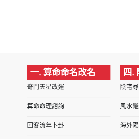
一. 算命命名改名
四.
奇門天星改運
陰宅尋
算命命理諮詢
風水鑑
回客流年卜卦
海外陽