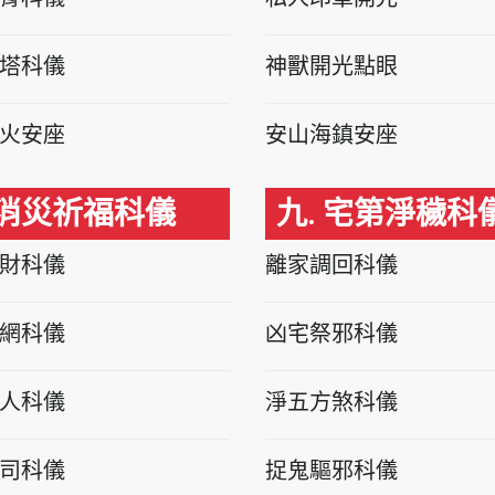
塔科儀
神獸開光點眼
火安座
安山海鎮安座
 消災祈福科儀
九. 宅第淨穢科
財科儀
離家調回科儀
網科儀
凶宅祭邪科儀
人科儀
淨五方煞科儀
司科儀
捉鬼驅邪科儀