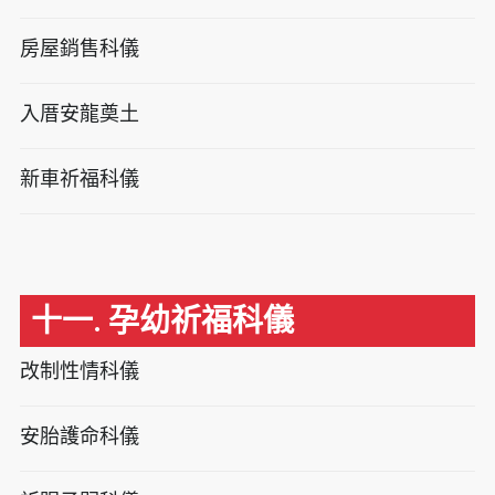
房屋銷售科儀
入厝安龍奠土
新車祈福科儀
十一. 孕幼祈福科儀
改制性情科儀
安胎護命科儀