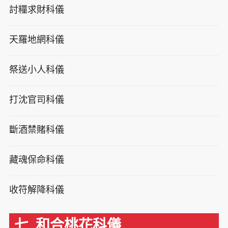
討糧求財科儀
天羅地網科儀
祭送小人科儀
打沈官司科儀
斷酒禁賭科儀
藏魂保命科儀
收符解降科儀
七. 和合桃花科儀