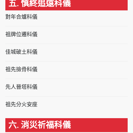
五. 慎終追遠科儀
對年合爐科儀
祖牌位遷科儀
佳城破土科儀
祖先撿骨科儀
先人晉塔科儀
祖先分火安座
六. 消災祈福科儀