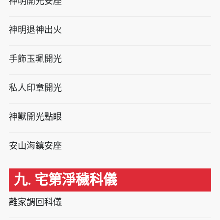
神明開光安座
神明退神出火
手飾玉珮開光
私人印章開光
神獸開光點眼
安山海鎮安座
九. 宅第淨穢科儀
離家調回科儀