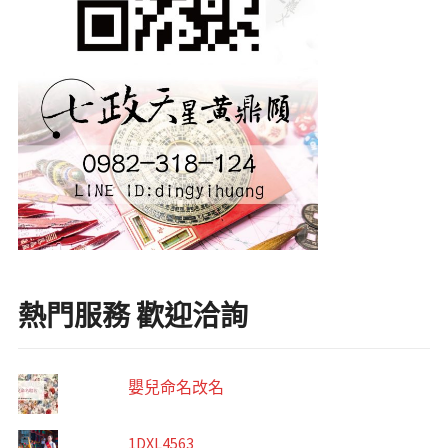
熱門服務 歡迎洽詢
嬰兒命名改名
1DXL4563