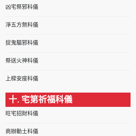
凶宅祭邪科儀
淨五方煞科儀
捉鬼驅邪科儀
祭送火神科儀
上樑安座科儀
十. 宅第祈福科儀
旺宅招財科儀
商辦動土科儀