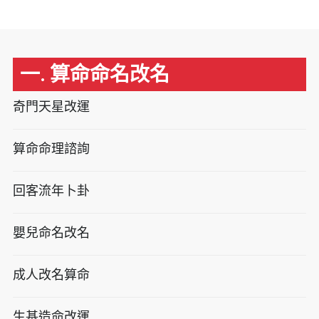
一. 算命命名改名
奇門天星改運
算命命理諮詢
回客流年卜卦
嬰兒命名改名
成人改名算命
生基造命改運