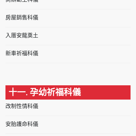
房屋銷售科儀
入厝安龍奠土
新車祈福科儀
十一. 孕幼祈福科儀
改制性情科儀
安胎護命科儀