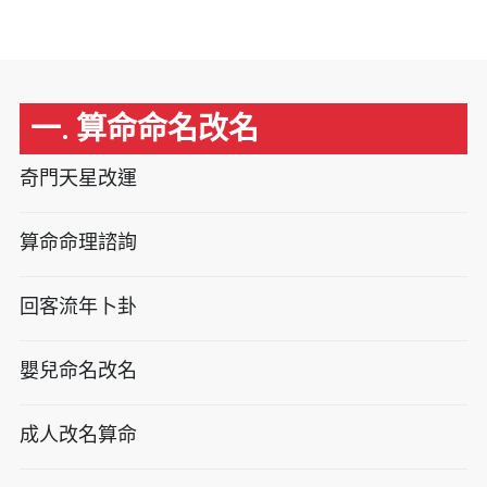
一. 算命命名改名
奇門天星改運
算命命理諮詢
回客流年卜卦
嬰兒命名改名
成人改名算命