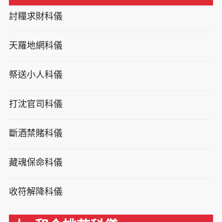
討糧求財科儀
天羅地網科儀
祭送小人科儀
打沈官司科儀
斷酒禁賭科儀
藏魂保命科儀
收符解降科儀