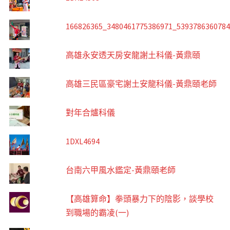
166826365_3480461775386971_539378636078
高雄永安透天房安龍謝土科儀-黃鼎頤
高雄三民區豪宅謝土安龍科儀-黃鼎頤老師
對年合爐科儀
1DXL4694
台南六甲風水鑑定-黃鼎頤老師
【高雄算命】拳頭暴力下的陰影，談學校
到職場的霸凌(一)