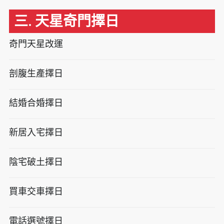
三. 天星奇門擇日
奇門天星改運
剖腹生產擇日
結婚合婚擇日
新居入宅擇日
陰宅破土擇日
買車交車擇日
電話選號擇日