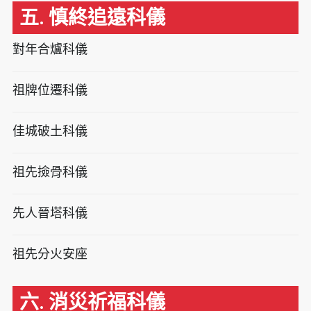
五. 慎終追遠科儀
對年合爐科儀
祖牌位遷科儀
佳城破土科儀
祖先撿骨科儀
先人晉塔科儀
祖先分火安座
六. 消災祈福科儀