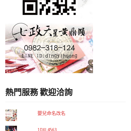
熱門服務 歡迎洽詢
嬰兒命名改名
1DXL4563