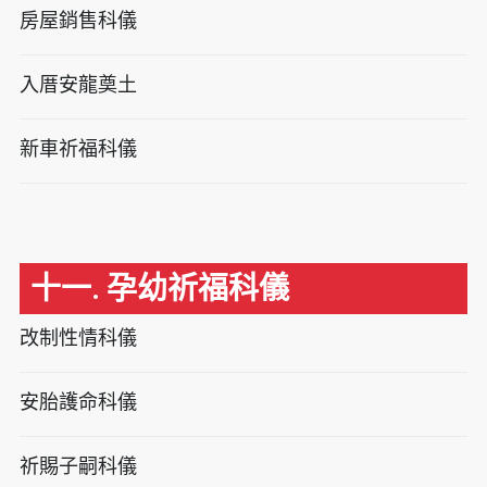
房屋銷售科儀
入厝安龍奠土
新車祈福科儀
十一. 孕幼祈福科儀
改制性情科儀
安胎護命科儀
祈賜子嗣科儀