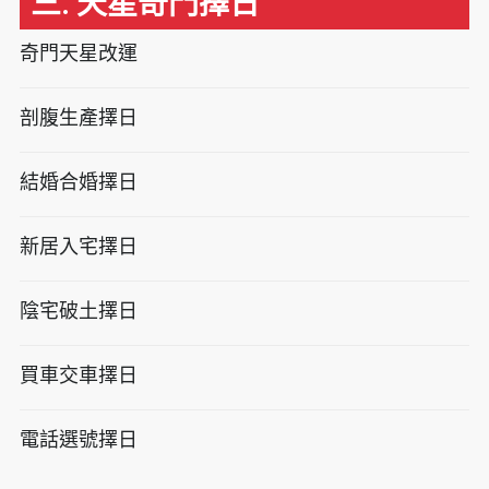
三. 天星奇門擇日
奇門天星改運
剖腹生產擇日
結婚合婚擇日
新居入宅擇日
陰宅破土擇日
買車交車擇日
電話選號擇日