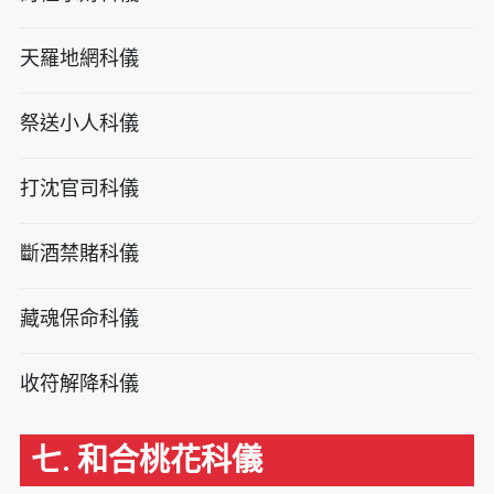
天羅地網科儀
祭送小人科儀
打沈官司科儀
斷酒禁賭科儀
藏魂保命科儀
收符解降科儀
七. 和合桃花科儀