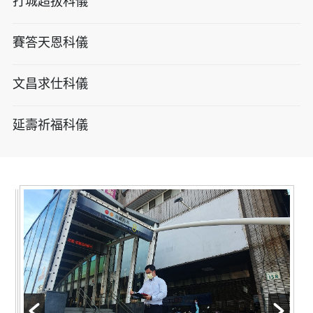
打城超拔科儀
賽答天恩科儀
文昌求仕科儀
延壽祈福科儀