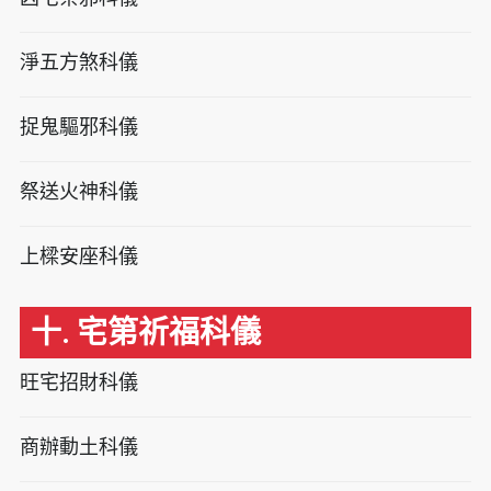
淨五方煞科儀
捉鬼驅邪科儀
祭送火神科儀
上樑安座科儀
十. 宅第祈福科儀
旺宅招財科儀
商辦動土科儀