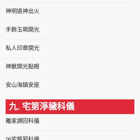
神明退神出火
手飾玉珮開光
私人印章開光
神獸開光點眼
安山海鎮安座
九. 宅第淨穢科儀
離家調回科儀
凶宅祭邪科儀