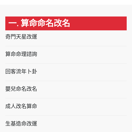
一. 算命命名改名
奇門天星改運
算命命理諮詢
回客流年卜卦
嬰兒命名改名
成人改名算命
生基造命改運