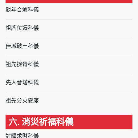
對年合爐科儀
祖牌位遷科儀
佳城破土科儀
祖先撿骨科儀
先人晉塔科儀
祖先分火安座
六. 消災祈福科儀
討糧求財科儀