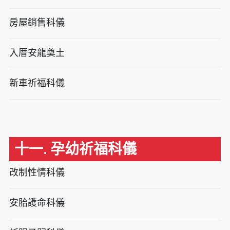
房屋銷售科儀
入厝安龍奠土
新車祈福科儀
十一. 孕幼祈福科儀
改制性情科儀
安胎護命科儀