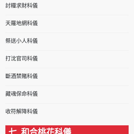
討糧求財科儀
天羅地網科儀
祭送小人科儀
打沈官司科儀
斷酒禁賭科儀
藏魂保命科儀
收符解降科儀
七. 和合桃花科儀