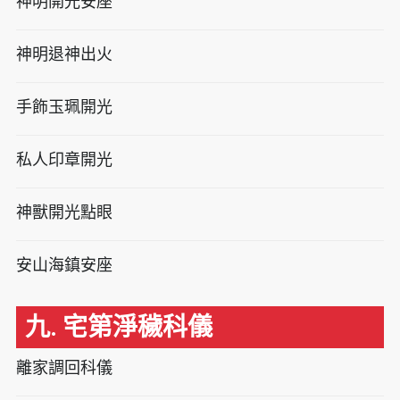
神明開光安座
神明退神出火
手飾玉珮開光
私人印章開光
神獸開光點眼
安山海鎮安座
九. 宅第淨穢科儀
離家調回科儀