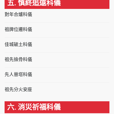
五. 慎終追遠科儀
對年合爐科儀
祖牌位遷科儀
佳城破土科儀
祖先撿骨科儀
先人晉塔科儀
祖先分火安座
六. 消災祈福科儀