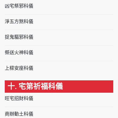
凶宅祭邪科儀
淨五方煞科儀
捉鬼驅邪科儀
祭送火神科儀
上樑安座科儀
十. 宅第祈福科儀
旺宅招財科儀
商辦動土科儀