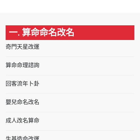
一. 算命命名改名
奇門天星改運
算命命理諮詢
回客流年卜卦
嬰兒命名改名
成人改名算命
生基造命改運