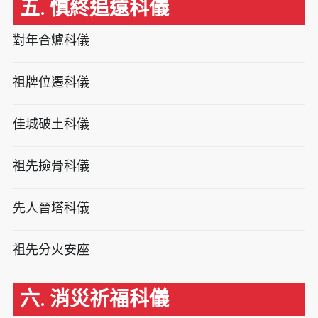
五. 慎終追遠科儀
對年合爐科儀
祖牌位遷科儀
佳城破土科儀
祖先撿骨科儀
先人晉塔科儀
祖先分火安座
六. 消災祈福科儀