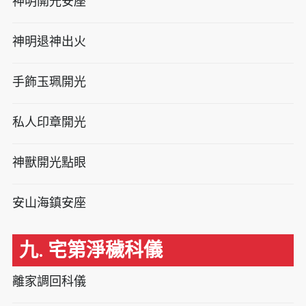
神明開光安座
神明退神出火
手飾玉珮開光
私人印章開光
神獸開光點眼
安山海鎮安座
九. 宅第淨穢科儀
離家調回科儀