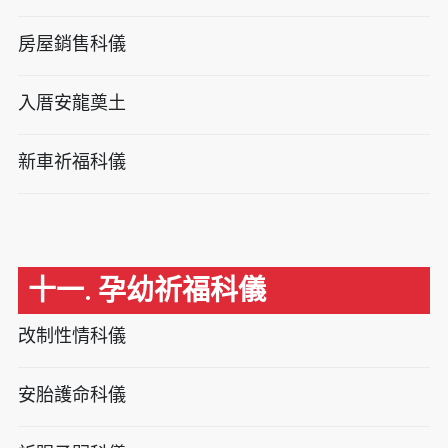
房屋銷售科儀
入厝安龍奠土
新車祈福科儀
十一. 孕幼祈福科儀
改制性情科儀
安胎護命科儀