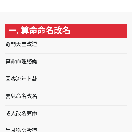
一. 算命命名改名
奇門天星改運
算命命理諮詢
回客流年卜卦
嬰兒命名改名
成人改名算命
生基造命改運