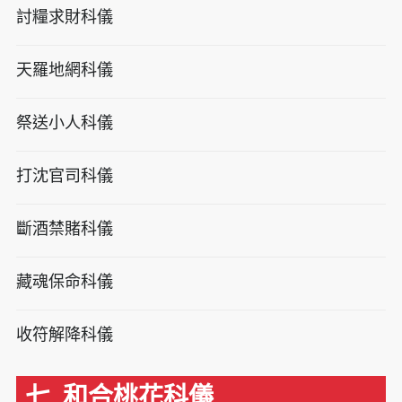
討糧求財科儀
天羅地網科儀
祭送小人科儀
打沈官司科儀
斷酒禁賭科儀
藏魂保命科儀
收符解降科儀
七. 和合桃花科儀