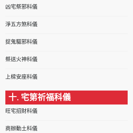
凶宅祭邪科儀
淨五方煞科儀
捉鬼驅邪科儀
祭送火神科儀
上樑安座科儀
十. 宅第祈福科儀
旺宅招財科儀
商辦動土科儀