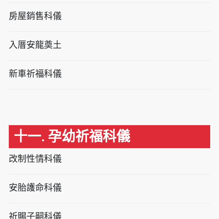
房屋銷售科儀
入厝安龍奠土
新車祈福科儀
十一. 孕幼祈福科儀
改制性情科儀
安胎護命科儀
祈賜子嗣科儀