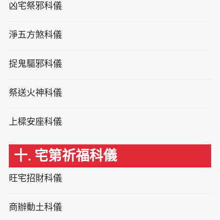
凶宅祭邪科儀
淨五方煞科儀
捉鬼驅邪科儀
祭送火神科儀
上樑安座科儀
十. 宅第祈福科儀
旺宅招財科儀
商辦動土科儀