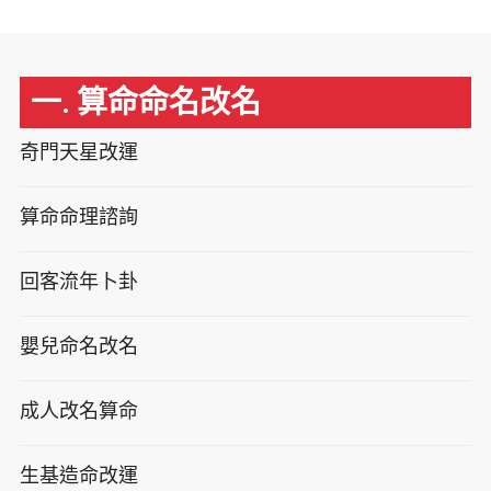
一. 算命命名改名
奇門天星改運
算命命理諮詢
回客流年卜卦
嬰兒命名改名
成人改名算命
生基造命改運