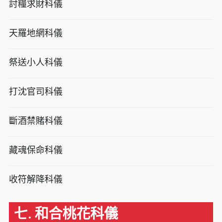
討糧求財科儀
天羅地網科儀
祭送小人科儀
打沈官司科儀
斷酒禁賭科儀
藏魂保命科儀
收符解降科儀
七. 和合桃花科儀