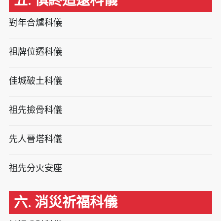
五. 慎終追遠科儀
對年合爐科儀
祖牌位遷科儀
佳城破土科儀
祖先撿骨科儀
先人晉塔科儀
祖先分火安座
六. 消災祈福科儀