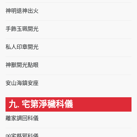
神明退神出火
手飾玉珮開光
私人印章開光
神獸開光點眼
安山海鎮安座
九. 宅第淨穢科儀
離家調回科儀
凶宅祭邪科儀