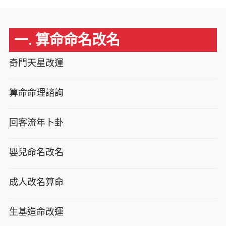
一. 算命命名改名
奇門天星改運
算命命理諮詢
回客流年卜卦
嬰兒命名改名
成人改名算命
生基造命改運