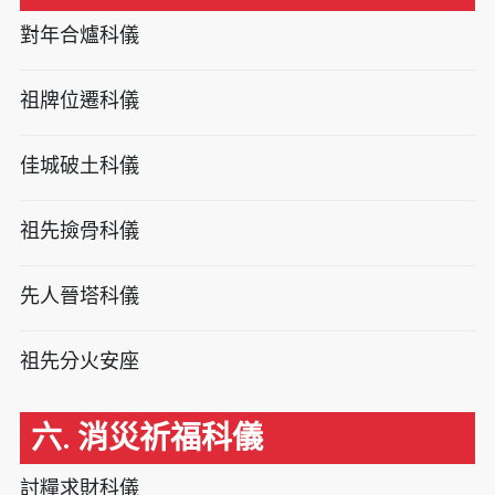
對年合爐科儀
祖牌位遷科儀
佳城破土科儀
祖先撿骨科儀
先人晉塔科儀
祖先分火安座
六. 消災祈福科儀
討糧求財科儀