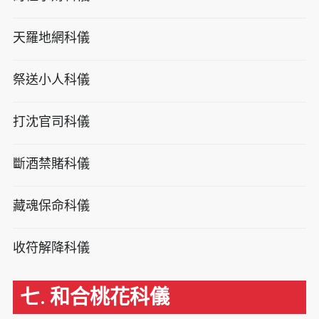
天羅地網科儀
祭送小人科儀
打沈官司科儀
斷酒禁賭科儀
藏魂保命科儀
收符解降科儀
七. 和合桃花科儀