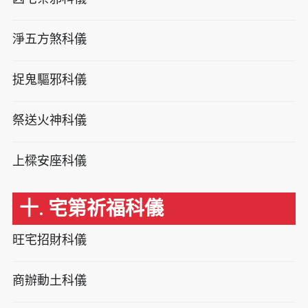
淨五方煞科儀
捉鬼驅邪科儀
祭送火神科儀
上樑安座科儀
十. 宅第祈福科儀
旺宅招財科儀
商辦動土科儀