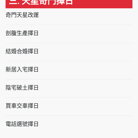
三. 天星奇門擇日
奇門天星改運
剖腹生產擇日
結婚合婚擇日
新居入宅擇日
陰宅破土擇日
買車交車擇日
電話選號擇日