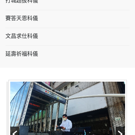
打城超拔科儀
賽答天恩科儀
文昌求仕科儀
延壽祈福科儀