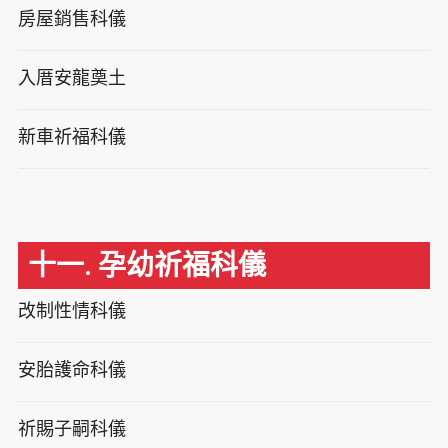
房屋銷售科儀
入厝安龍奠土
新車祈福科儀
十一. 孕幼祈福科儀
改制性情科儀
安胎護命科儀
祈賜子嗣科儀