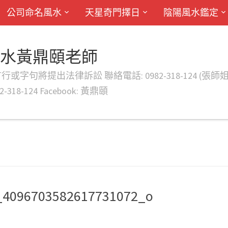
公司命名風水
天星奇門擇日
陰陽風水鑑定
風水黃鼎頤老師
律訴訟 聯絡電話: 0982-318-124 (張師姐) EMAIL: d
-318-124 Facebook: 黃鼎頤
_4096703582617731072_o