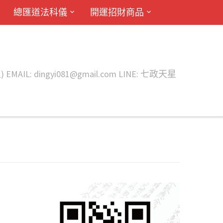
總匯道法科儀
開運招財商品
ingyi081@gmail.com LINE: 七政天星