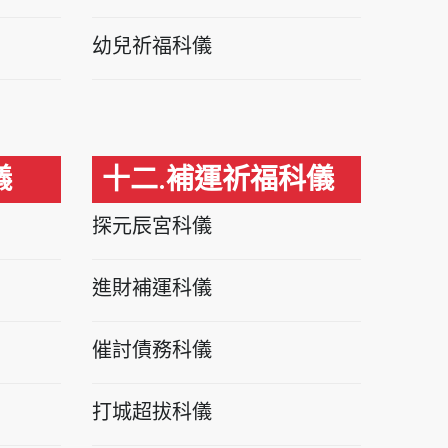
幼兒祈福科儀
儀
十二.補運祈福科儀
探元辰宮科儀
進財補運科儀
催討債務科儀
打城超拔科儀