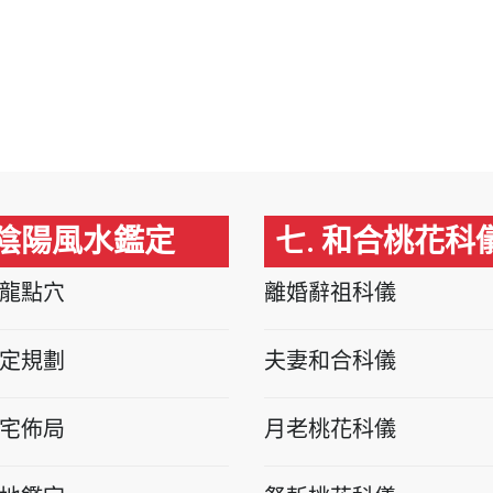
 陰陽風水鑑定
七. 和合桃花科
龍點穴
離婚辭祖科儀
定規劃
夫妻和合科儀
宅佈局
月老桃花科儀