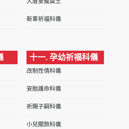
入厝安龍奠土
新車祈福科儀
儀
十一. 孕幼祈福科儀
改制性情科儀
安胎護命科儀
祈賜子嗣科儀
小兒關煞科儀