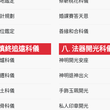
地鑑定
祭斬桃花科儀
計規劃
婚課賽答天恩
位鑑定
善緣和合科儀
 慎終追遠科儀
八. 法器開光科
爐科儀
神明開光安座
遷科儀
神明退神出火
土科儀
手飾玉珮開光
骨科儀
私人印章開光