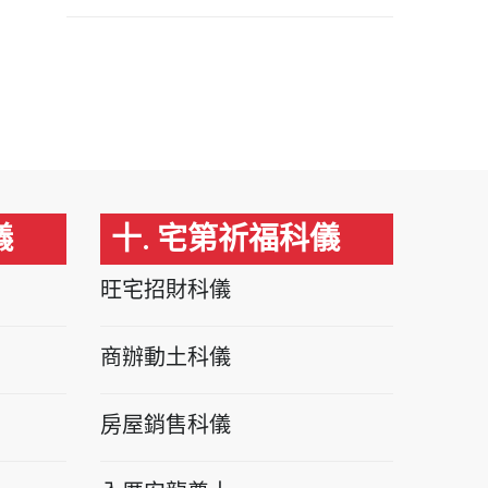
儀
十. 宅第祈福科儀
旺宅招財科儀
商辦動土科儀
房屋銷售科儀