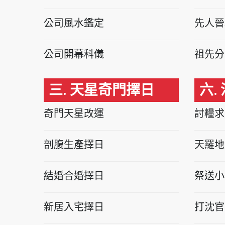
公司風水鑑定
先人晉
公司開幕科儀
祖先分
三. 天星奇門擇日
六.
奇門天星改運
討糧求
剖腹生產擇日
天羅地
結婚合婚擇日
祭送小
新居入宅擇日
打沈官