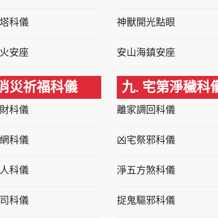
塔科儀
神獸開光點眼
火安座
安山海鎮安座
 消災祈福科儀
九. 宅第淨穢科
財科儀
離家調回科儀
網科儀
凶宅祭邪科儀
人科儀
淨五方煞科儀
司科儀
捉鬼驅邪科儀