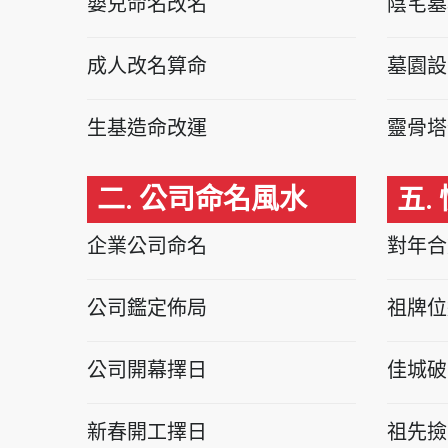
嬰兒命名改名
陰宅墓
成人改名算命
墓園設
生基造命改運
靈骨塔
二. 公司命名風水
五.
企業公司命名
對年合
公司鑑定佈局
祖牌位
公司開幕擇日
佳城破
新春開工擇日
祖先撿