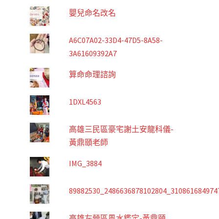
嬰兒命名改名
A6C07A02-33D4-47D5-8A58-
3A61609392A7
算命命理諮詢
1DXL4563
高雄三民區豪宅謝土安龍科儀-
黃鼎頤老師
IMG_3884
89882530_2486636878102804_310861684974
高雄左營區風水鑑定-黃鼎頤