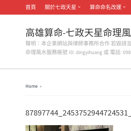
首頁
關於七政天星
算命命名改運
高雄算命-七政天星命理
聲明：本企業網站與律師事務所合作 若毀謗言行或字句將提出法
命理風水服務帳號 ID: dingyihuang 或 電話: 0982
Home
»
87897744_2453752944724531