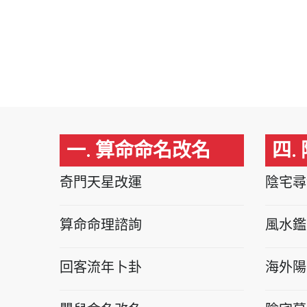
一. 算命命名改名
四.
奇門天星改運
陰宅尋
算命命理諮詢
風水鑑
回客流年卜卦
海外陽