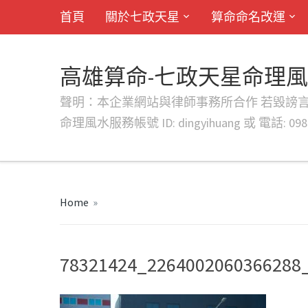
首頁
關於七政天星
算命命名改運
高雄算命-七政天星命理
聲明：本企業網站與律師事務所合作 若毀謗言行或字句將提出法
命理風水服務帳號 ID: dingyihuang 或 電話: 0982
Home
»
78321424_2264002060366288