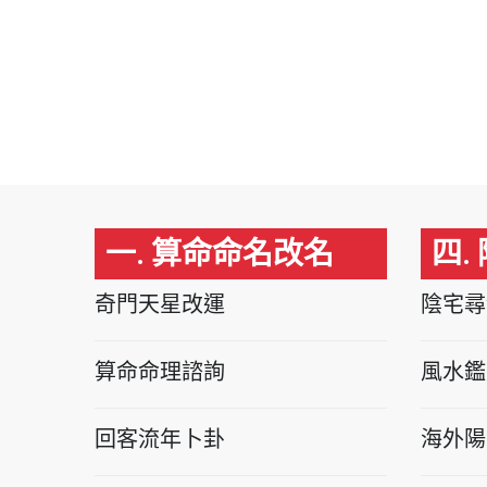
一. 算命命名改名
四.
奇門天星改運
陰宅尋
算命命理諮詢
風水鑑
回客流年卜卦
海外陽