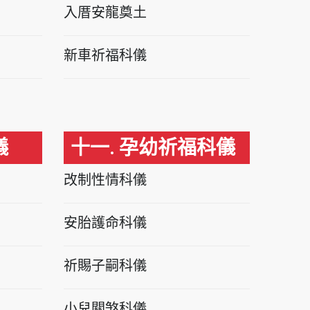
入厝安龍奠土
新車祈福科儀
儀
十一. 孕幼祈福科儀
改制性情科儀
安胎護命科儀
祈賜子嗣科儀
小兒關煞科儀