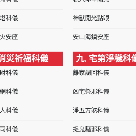
塔科儀
神獸開光點眼
火安座
安山海鎮安座
 消災祈福科儀
九. 宅第淨穢科
財科儀
離家調回科儀
網科儀
凶宅祭邪科儀
人科儀
淨五方煞科儀
司科儀
捉鬼驅邪科儀