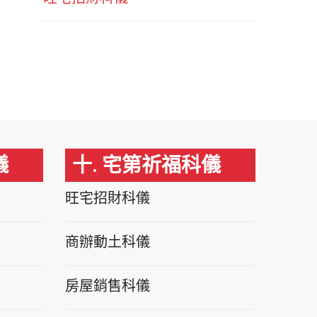
儀
十. 宅第祈福科儀
旺宅招財科儀
商辦動土科儀
房屋銷售科儀