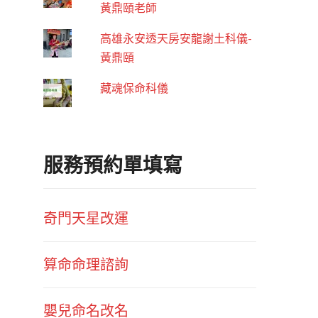
黃鼎頤老師
高雄永安透天房安龍謝土科儀-
黃鼎頤
藏魂保命科儀
服務預約單填寫
奇門天星改運
算命命理諮詢
嬰兒命名改名