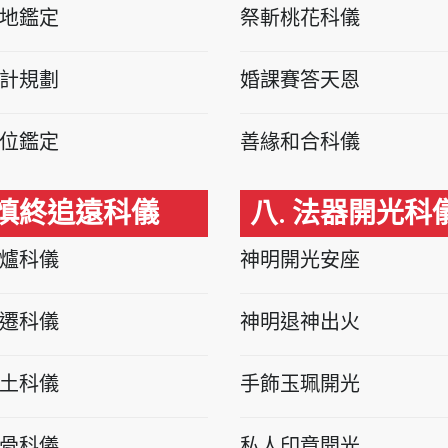
地鑑定
祭斬桃花科儀
計規劃
婚課賽答天恩
位鑑定
善緣和合科儀
 慎終追遠科儀
八. 法器開光科
爐科儀
神明開光安座
遷科儀
神明退神出火
土科儀
手飾玉珮開光
骨科儀
私人印章開光