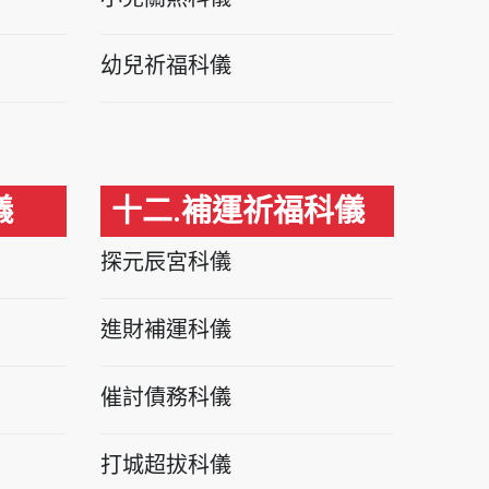
幼兒祈福科儀
儀
十二.補運祈福科儀
探元辰宮科儀
進財補運科儀
催討債務科儀
打城超拔科儀