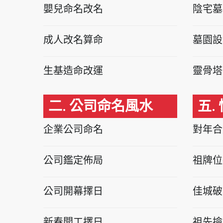
嬰兒命名改名
陰宅墓
成人改名算命
墓園設
生基造命改運
靈骨塔
二. 公司命名風水
五.
企業公司命名
對年合
公司鑑定佈局
祖牌位
公司開幕擇日
佳城破
新春開工擇日
祖先撿