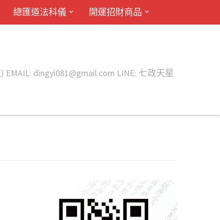
總匯道法科儀
開運招財商品
ingyi081@gmail.com LINE: 七政天星