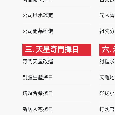
公司風水鑑定
先人晉
公司開幕科儀
祖先分
三. 天星奇門擇日
六.
奇門天星改運
討糧求
剖腹生產擇日
天羅地
結婚合婚擇日
祭送小
新居入宅擇日
打沈官