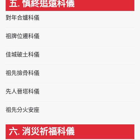
五. 慎終追遠科儀
對年合爐科儀
祖牌位遷科儀
佳城破土科儀
祖先撿骨科儀
先人晉塔科儀
祖先分火安座
六. 消災祈福科儀