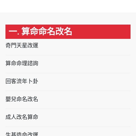
一. 算命命名改名
奇門天星改運
算命命理諮詢
回客流年卜卦
嬰兒命名改名
成人改名算命
生基造命改運