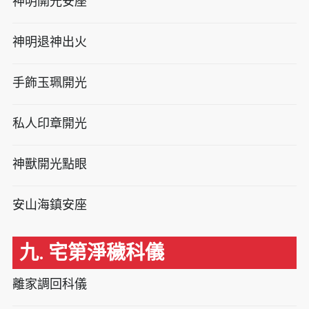
神明開光安座
神明退神出火
手飾玉珮開光
私人印章開光
神獸開光點眼
安山海鎮安座
九. 宅第淨穢科儀
離家調回科儀