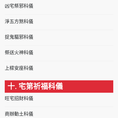
凶宅祭邪科儀
淨五方煞科儀
捉鬼驅邪科儀
祭送火神科儀
上樑安座科儀
十. 宅第祈福科儀
旺宅招財科儀
商辦動土科儀