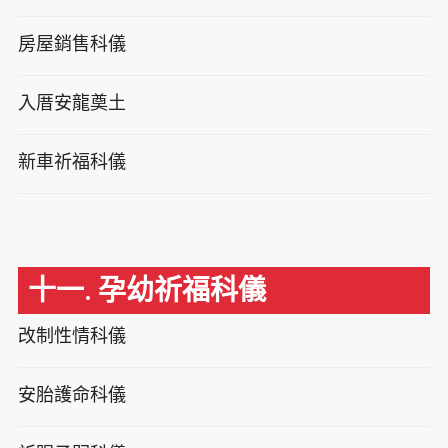
房屋銷售科儀
入厝安龍奠土
新車祈福科儀
十一. 孕幼祈福科儀
改制性情科儀
安胎護命科儀