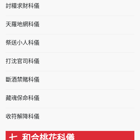
討糧求財科儀
天羅地網科儀
祭送小人科儀
打沈官司科儀
斷酒禁賭科儀
藏魂保命科儀
收符解降科儀
七. 和合桃花科儀