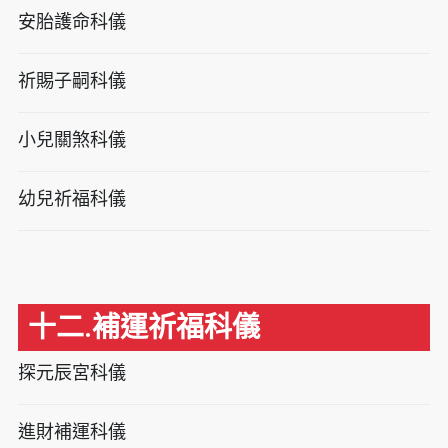
安胎護命科儀
祈賜子嗣科儀
小兒關煞科儀
幼兒祈福科儀
十二.補運祈福科儀
探元辰宮科儀
進財補運科儀