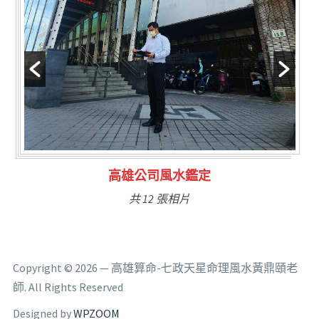
公司風水鑑定
林氏福主量
 12 張相片
共 6
Copyright © 2026 — 高雄算命-七政天星命理風水黃鼎頤老
師. All Rights Reserved
Designed by
WPZOOM