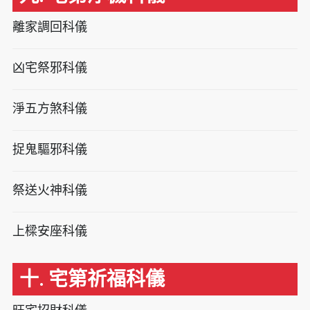
離家調回科儀
凶宅祭邪科儀
淨五方煞科儀
捉鬼驅邪科儀
祭送火神科儀
上樑安座科儀
十. 宅第祈福科儀