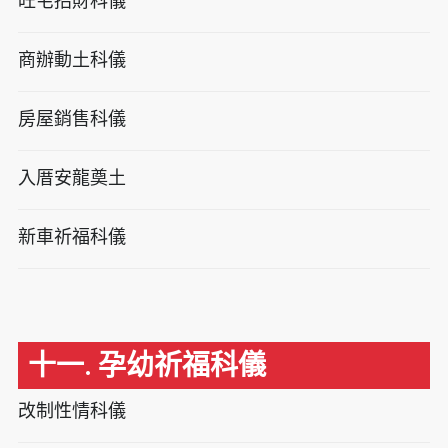
旺宅招財科儀
商辦動土科儀
房屋銷售科儀
入厝安龍奠土
新車祈福科儀
十一. 孕幼祈福科儀
改制性情科儀