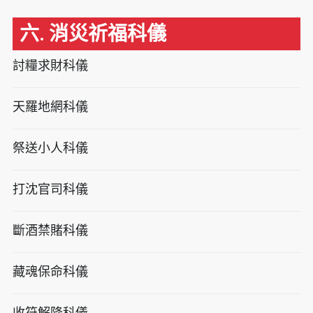
六. 消災祈福科儀
討糧求財科儀
天羅地網科儀
祭送小人科儀
打沈官司科儀
斷酒禁賭科儀
藏魂保命科儀
收符解降科儀