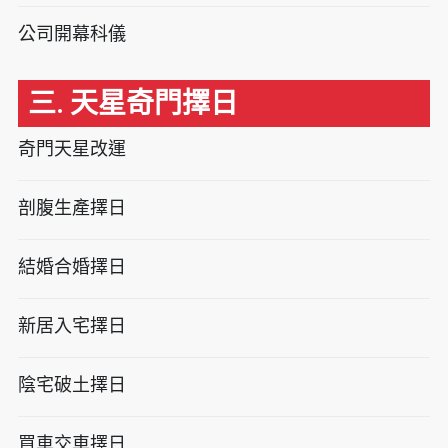
公司開幕科儀
三. 天星奇門擇日
奇門天星改運
剖腹生產擇日
結婚合婚擇日
新居入宅擇日
陰宅破土擇日
買車交車擇日