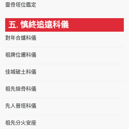
靈骨塔位鑑定
五. 慎終追遠科儀
對年合爐科儀
祖牌位遷科儀
佳城破土科儀
祖先撿骨科儀
先人晉塔科儀
祖先分火安座