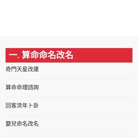
一. 算命命名改名
奇門天星改運
算命命理諮詢
回客流年卜卦
嬰兒命名改名