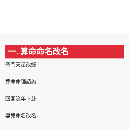
一. 算命命名改名
奇門天星改運
算命命理諮詢
回客流年卜卦
嬰兒命名改名