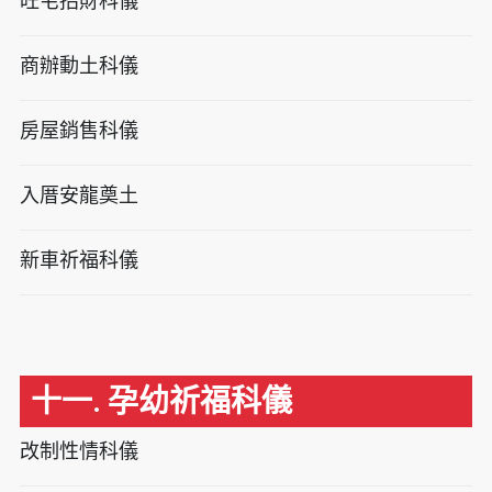
旺宅招財科儀
商辦動土科儀
房屋銷售科儀
入厝安龍奠土
新車祈福科儀
十一. 孕幼祈福科儀
改制性情科儀