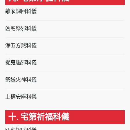
離家調回科儀
凶宅祭邪科儀
淨五方煞科儀
捉鬼驅邪科儀
祭送火神科儀
上樑安座科儀
十. 宅第祈福科儀