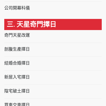
公司開幕科儀
三. 天星奇門擇日
奇門天星改運
剖腹生產擇日
結婚合婚擇日
新居入宅擇日
陰宅破土擇日
買車交車擇日