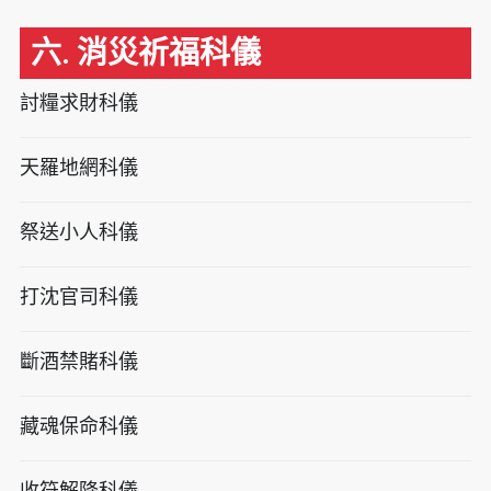
六. 消災祈福科儀
討糧求財科儀
天羅地網科儀
祭送小人科儀
打沈官司科儀
斷酒禁賭科儀
藏魂保命科儀
收符解降科儀