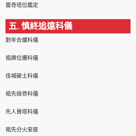
靈骨塔位鑑定
五. 慎終追遠科儀
對年合爐科儀
祖牌位遷科儀
佳城破土科儀
祖先撿骨科儀
先人晉塔科儀
祖先分火安座