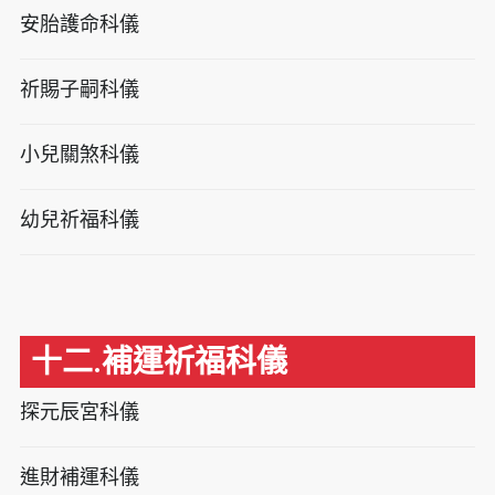
安胎護命科儀
祈賜子嗣科儀
小兒關煞科儀
幼兒祈福科儀
十二.補運祈福科儀
探元辰宮科儀
進財補運科儀