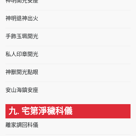
神明開光安座
神明退神出火
手飾玉珮開光
私人印章開光
神獸開光點眼
安山海鎮安座
九. 宅第淨穢科儀
離家調回科儀