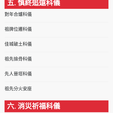
五. 慎終追遠科儀
對年合爐科儀
祖牌位遷科儀
佳城破土科儀
祖先撿骨科儀
先人晉塔科儀
祖先分火安座
六. 消災祈福科儀