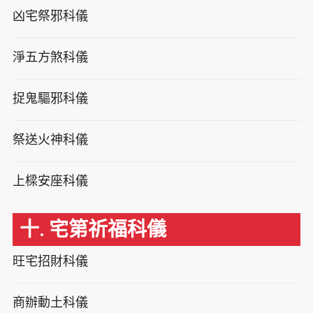
凶宅祭邪科儀
淨五方煞科儀
捉鬼驅邪科儀
祭送火神科儀
上樑安座科儀
十. 宅第祈福科儀
旺宅招財科儀
商辦動土科儀