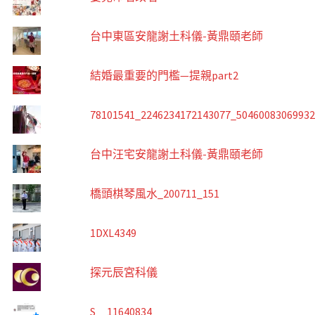
台中東區安龍謝土科儀-黃鼎頤老師
結婚最重要的門檻—提親part2
78101541_2246234172143077_5046008306993
台中汪宅安龍謝土科儀-黃鼎頤老師
橋頭棋琴風水_200711_151
1DXL4349
探元辰宮科儀
S__11640834