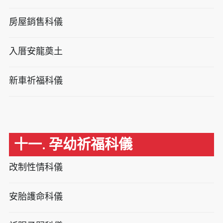
房屋銷售科儀
入厝安龍奠土
新車祈福科儀
十一. 孕幼祈福科儀
改制性情科儀
安胎護命科儀