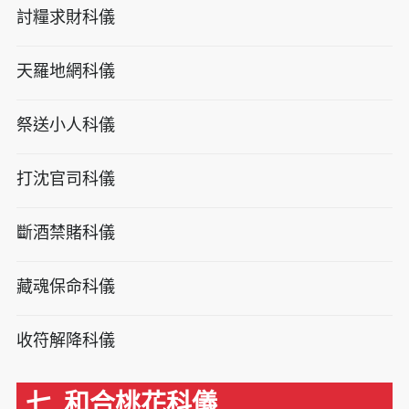
討糧求財科儀
天羅地網科儀
祭送小人科儀
打沈官司科儀
斷酒禁賭科儀
藏魂保命科儀
收符解降科儀
七. 和合桃花科儀