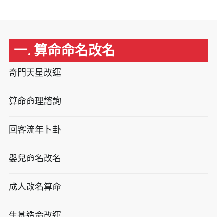
一. 算命命名改名
奇門天星改運
算命命理諮詢
回客流年卜卦
嬰兒命名改名
成人改名算命
生基造命改運