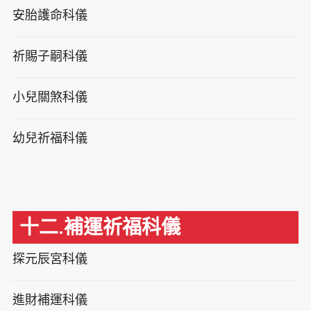
安胎護命科儀
祈賜子嗣科儀
小兒關煞科儀
幼兒祈福科儀
十二.補運祈福科儀
探元辰宮科儀
進財補運科儀