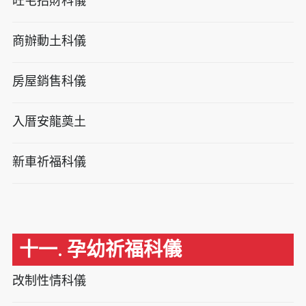
旺宅招財科儀
商辦動土科儀
房屋銷售科儀
入厝安龍奠土
新車祈福科儀
十一. 孕幼祈福科儀
改制性情科儀