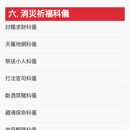
六. 消災祈福科儀
討糧求財科儀
天羅地網科儀
祭送小人科儀
打沈官司科儀
斷酒禁賭科儀
藏魂保命科儀
收符解降科儀