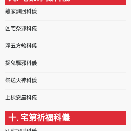
離家調回科儀
凶宅祭邪科儀
淨五方煞科儀
捉鬼驅邪科儀
祭送火神科儀
上樑安座科儀
十. 宅第祈福科儀