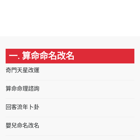
一. 算命命名改名
奇門天星改運
算命命理諮詢
回客流年卜卦
嬰兒命名改名