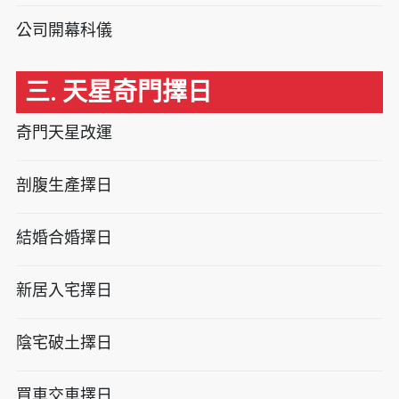
公司開幕科儀
三. 天星奇門擇日
奇門天星改運
剖腹生產擇日
結婚合婚擇日
新居入宅擇日
陰宅破土擇日
買車交車擇日