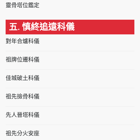
靈骨塔位鑑定
五. 慎終追遠科儀
對年合爐科儀
祖牌位遷科儀
佳城破土科儀
祖先撿骨科儀
先人晉塔科儀
祖先分火安座