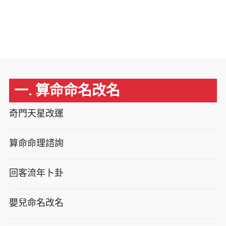
一. 算命命名改名
奇門天星改運
算命命理諮詢
回客流年卜卦
嬰兒命名改名