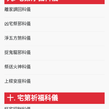
離家調回科儀
凶宅祭邪科儀
淨五方煞科儀
捉鬼驅邪科儀
祭送火神科儀
上樑安座科儀
十. 宅第祈福科儀