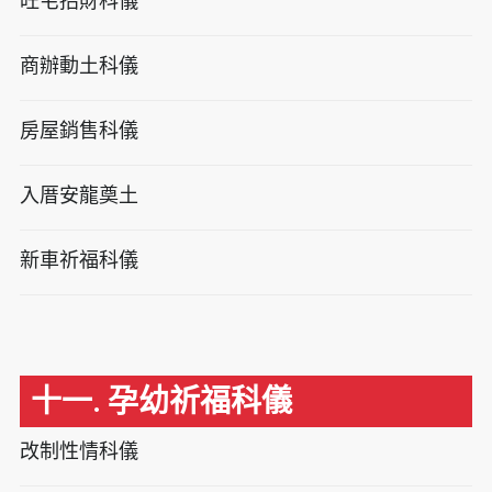
旺宅招財科儀
商辦動土科儀
房屋銷售科儀
入厝安龍奠土
新車祈福科儀
十一. 孕幼祈福科儀
改制性情科儀