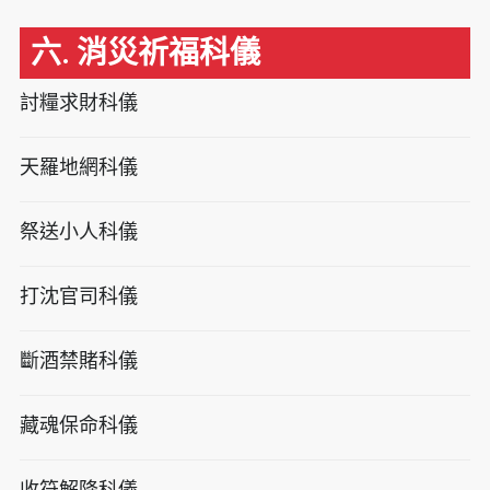
六. 消災祈福科儀
討糧求財科儀
天羅地網科儀
祭送小人科儀
打沈官司科儀
斷酒禁賭科儀
藏魂保命科儀
收符解降科儀