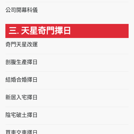
公司開幕科儀
三. 天星奇門擇日
奇門天星改運
剖腹生產擇日
結婚合婚擇日
新居入宅擇日
陰宅破土擇日
買車交車擇日