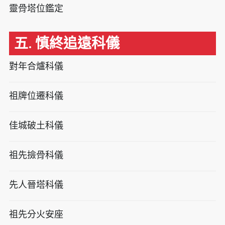
靈骨塔位鑑定
五. 慎終追遠科儀
對年合爐科儀
祖牌位遷科儀
佳城破土科儀
祖先撿骨科儀
先人晉塔科儀
祖先分火安座