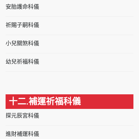
安胎護命科儀
祈賜子嗣科儀
小兒關煞科儀
幼兒祈福科儀
十二.補運祈福科儀
探元辰宮科儀
進財補運科儀