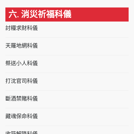
六. 消災祈福科儀
討糧求財科儀
天羅地網科儀
祭送小人科儀
打沈官司科儀
斷酒禁賭科儀
藏魂保命科儀
收符解降科儀