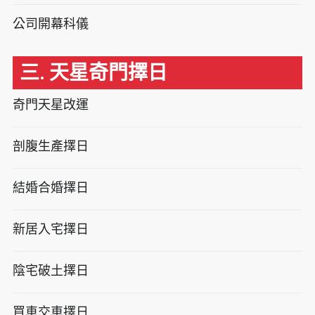
公司開幕科儀
三. 天星奇門擇日
奇門天星改運
剖腹生產擇日
結婚合婚擇日
新居入宅擇日
陰宅破土擇日
買車交車擇日