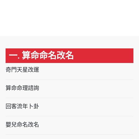
一. 算命命名改名
奇門天星改運
算命命理諮詢
回客流年卜卦
嬰兒命名改名