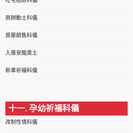
旺宅招財科儀
商辦動土科儀
房屋銷售科儀
入厝安龍奠土
新車祈福科儀
十一. 孕幼祈福科儀
改制性情科儀