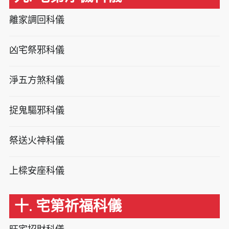
離家調回科儀
凶宅祭邪科儀
淨五方煞科儀
捉鬼驅邪科儀
祭送火神科儀
上樑安座科儀
十. 宅第祈福科儀