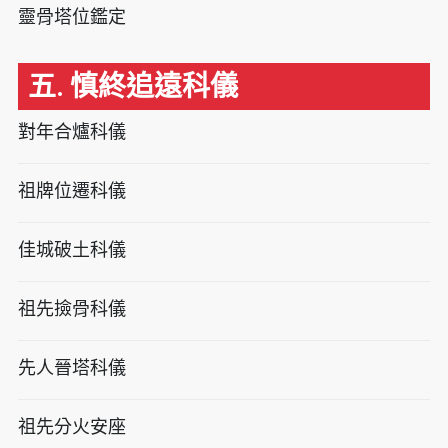
靈骨塔位鑑定
五. 慎終追遠科儀
對年合爐科儀
祖牌位遷科儀
佳城破土科儀
祖先撿骨科儀
先人晉塔科儀
祖先分火安座