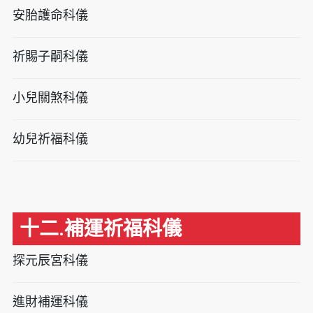
安胎護命科儀
祈賜子嗣科儀
小兒關煞科儀
幼兒祈福科儀
十二.補運祈福科儀
探元辰宮科儀
進財補運科儀