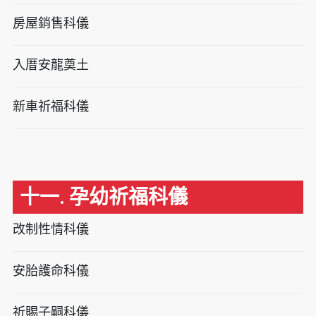
房屋銷售科儀
入厝安龍奠土
新車祈福科儀
十一. 孕幼祈福科儀
改制性情科儀
安胎護命科儀
祈賜子嗣科儀