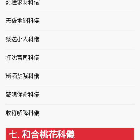
討糧求財科儀
天羅地網科儀
祭送小人科儀
打沈官司科儀
斷酒禁賭科儀
藏魂保命科儀
收符解降科儀
七. 和合桃花科儀