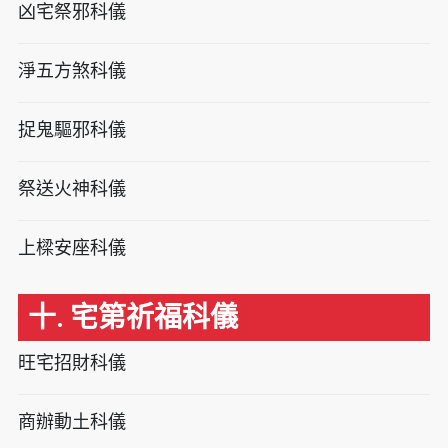
凶宅祭邪科儀
淨五方煞科儀
捉鬼驅邪科儀
祭送火神科儀
上樑安座科儀
十. 宅第祈福科儀
旺宅招財科儀
商辦動土科儀