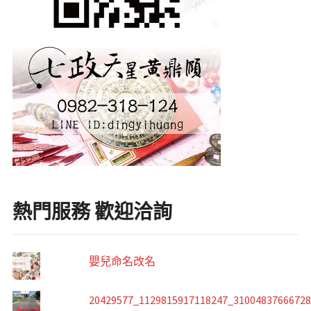
熱門服務 歡迎洽詢
嬰兒命名改名
20429577_1129815917118247_3100483766672