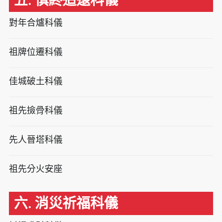
五. 慎終追遠科儀
對年合爐科儀
祖牌位遷科儀
佳城破土科儀
祖先撿骨科儀
先人晉塔科儀
祖先分火安座
六. 消災祈福科儀