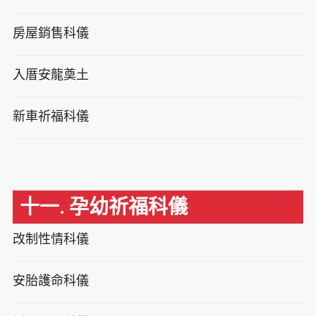
房屋銷售科儀
入厝安龍奠土
新車祈福科儀
十一. 孕幼祈福科儀
改制性情科儀
安胎護命科儀