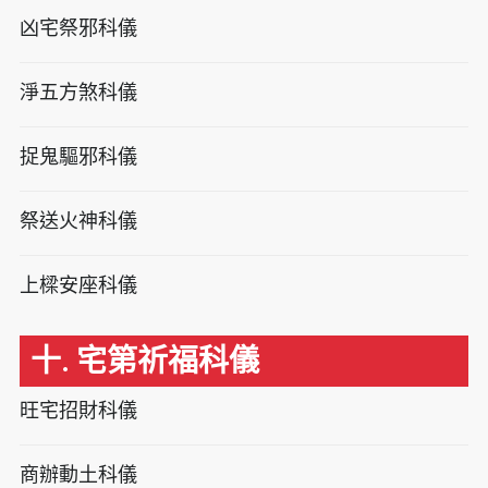
凶宅祭邪科儀
淨五方煞科儀
捉鬼驅邪科儀
祭送火神科儀
上樑安座科儀
十. 宅第祈福科儀
旺宅招財科儀
商辦動土科儀