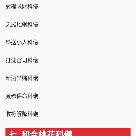
討糧求財科儀
天羅地網科儀
祭送小人科儀
打沈官司科儀
斷酒禁賭科儀
藏魂保命科儀
收符解降科儀
七. 和合桃花科儀