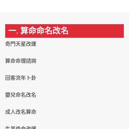
一. 算命命名改名
奇門天星改運
算命命理諮詢
回客流年卜卦
嬰兒命名改名
成人改名算命
生基造命改運