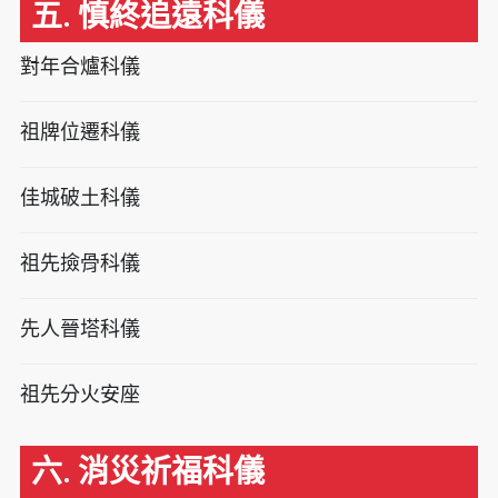
五. 慎終追遠科儀
對年合爐科儀
祖牌位遷科儀
佳城破土科儀
祖先撿骨科儀
先人晉塔科儀
祖先分火安座
六. 消災祈福科儀