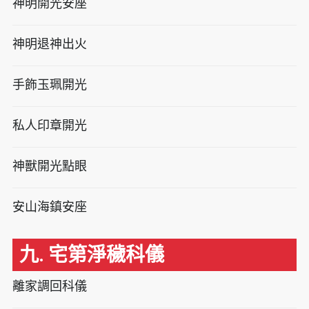
神明開光安座
神明退神出火
手飾玉珮開光
私人印章開光
神獸開光點眼
安山海鎮安座
九. 宅第淨穢科儀
離家調回科儀