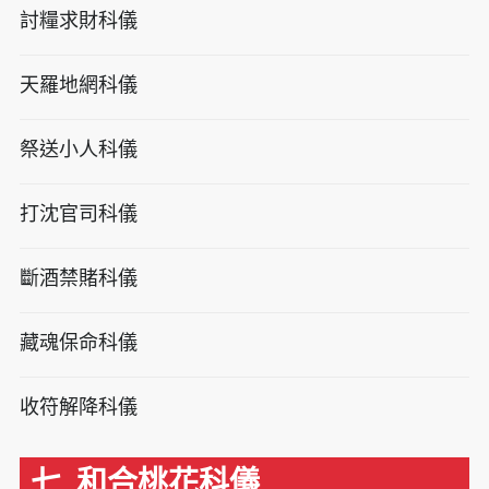
討糧求財科儀
天羅地網科儀
祭送小人科儀
打沈官司科儀
斷酒禁賭科儀
藏魂保命科儀
收符解降科儀
七. 和合桃花科儀