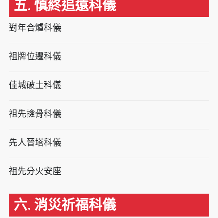
五. 慎終追遠科儀
對年合爐科儀
祖牌位遷科儀
佳城破土科儀
祖先撿骨科儀
先人晉塔科儀
祖先分火安座
六. 消災祈福科儀