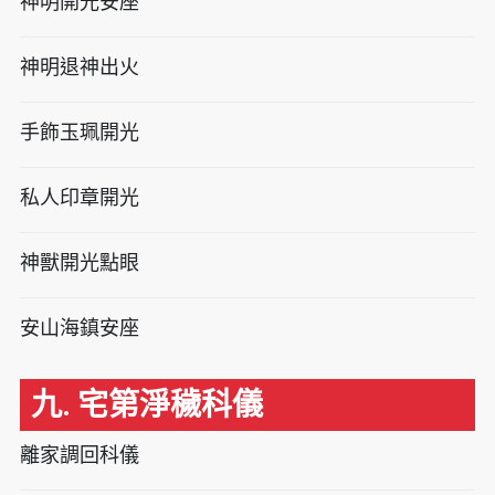
神明開光安座
神明退神出火
手飾玉珮開光
私人印章開光
神獸開光點眼
安山海鎮安座
九. 宅第淨穢科儀
離家調回科儀