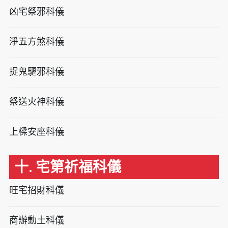
凶宅祭邪科儀
淨五方煞科儀
捉鬼驅邪科儀
祭送火神科儀
上樑安座科儀
十. 宅第祈福科儀
旺宅招財科儀
商辦動土科儀