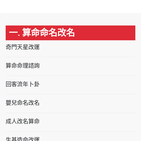
一. 算命命名改名
奇門天星改運
算命命理諮詢
回客流年卜卦
嬰兒命名改名
成人改名算命
生基造命改運