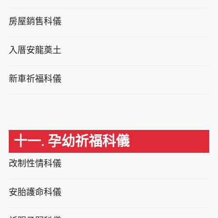
房屋銷售科儀
入厝安龍奠土
新車祈福科儀
十一. 孕幼祈福科儀
改制性情科儀
安胎護命科儀