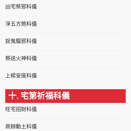
凶宅祭邪科儀
淨五方煞科儀
捉鬼驅邪科儀
祭送火神科儀
上樑安座科儀
十. 宅第祈福科儀
旺宅招財科儀
商辦動土科儀