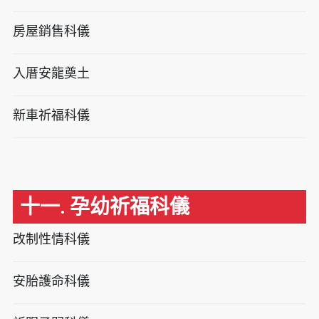
房屋銷售科儀
入厝安龍奠土
新車祈福科儀
十一. 孕幼祈福科儀
改制性情科儀
安胎護命科儀