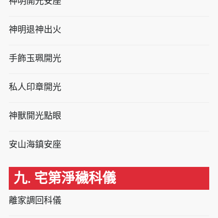
神明開光安座
神明退神出火
手飾玉珮開光
私人印章開光
神獸開光點眼
安山海鎮安座
九. 宅第淨穢科儀
離家調回科儀