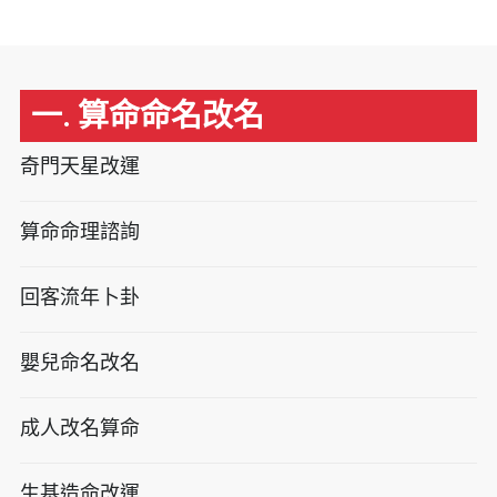
一. 算命命名改名
奇門天星改運
算命命理諮詢
回客流年卜卦
嬰兒命名改名
成人改名算命
生基造命改運