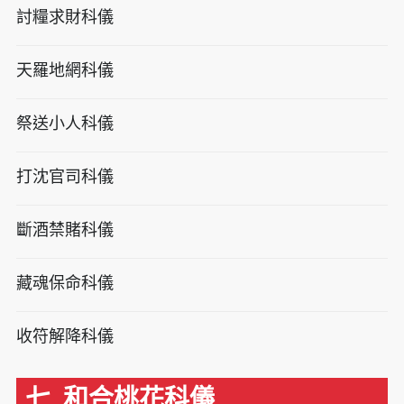
討糧求財科儀
天羅地網科儀
祭送小人科儀
打沈官司科儀
斷酒禁賭科儀
藏魂保命科儀
收符解降科儀
七. 和合桃花科儀