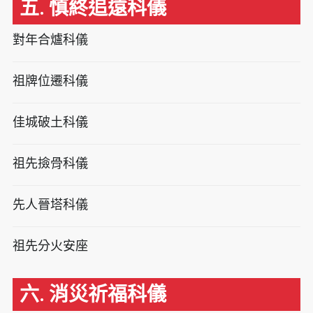
五. 慎終追遠科儀
對年合爐科儀
祖牌位遷科儀
佳城破土科儀
祖先撿骨科儀
先人晉塔科儀
祖先分火安座
六. 消災祈福科儀