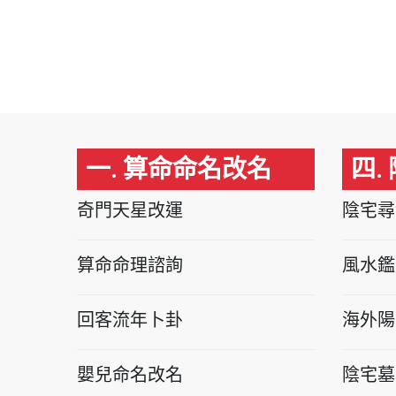
一. 算命命名改名
四.
奇門天星改運
陰宅尋
算命命理諮詢
風水鑑
回客流年卜卦
海外陽
嬰兒命名改名
陰宅墓