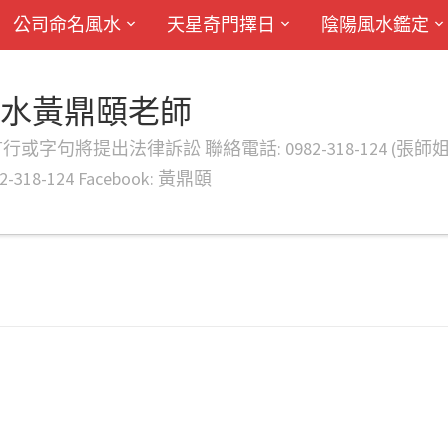
公司命名風水
天星奇門擇日
陰陽風水鑑定
風水黃鼎頤老師
律訴訟 聯絡電話: 0982-318-124 (張師姐) EMAIL: d
-318-124 Facebook: 黃鼎頤