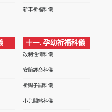
新車祈福科儀
儀
十一. 孕幼祈福科儀
改制性情科儀
安胎護命科儀
祈賜子嗣科儀
小兒關煞科儀