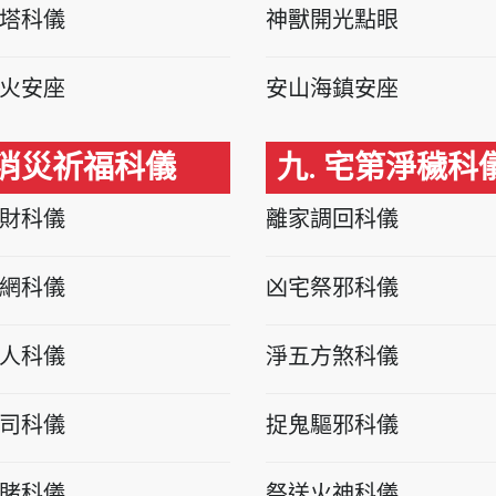
塔科儀
神獸開光點眼
火安座
安山海鎮安座
 消災祈福科儀
九. 宅第淨穢科
財科儀
離家調回科儀
網科儀
凶宅祭邪科儀
人科儀
淨五方煞科儀
司科儀
捉鬼驅邪科儀
賭科儀
祭送火神科儀