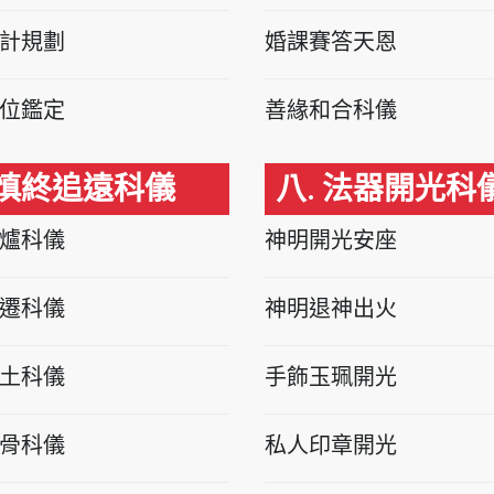
計規劃
婚課賽答天恩
位鑑定
善緣和合科儀
 慎終追遠科儀
八. 法器開光科
爐科儀
神明開光安座
遷科儀
神明退神出火
土科儀
手飾玉珮開光
骨科儀
私人印章開光