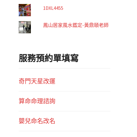
1DXL4455
鳳山居家風水鑑定-黃鼎頤老師
服務預約單填寫
奇門天星改運
算命命理諮詢
嬰兒命名改名