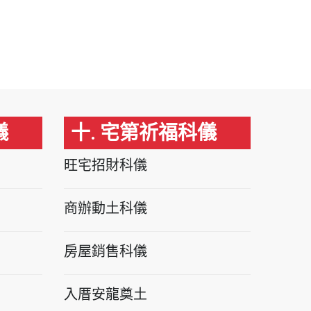
儀
十. 宅第祈福科儀
旺宅招財科儀
商辦動土科儀
房屋銷售科儀
入厝安龍奠土