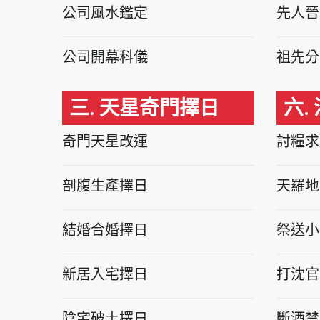
公司風水鑑定
先人晉
公司開幕科儀
祖先分
三. 天星奇門擇日
六.
奇門天星改運
討糧求
剖腹生產擇日
天羅地
結婚合婚擇日
祭送小
新居入宅擇日
打沈官
陰宅破土擇日
斷酒禁