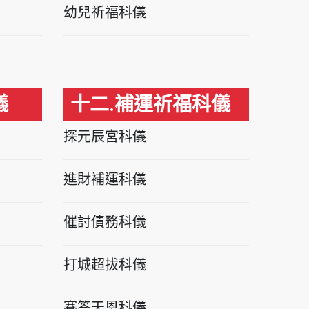
幼兒祈福科儀
儀
十二.補運祈福科儀
探元辰宮科儀
進財補運科儀
催討債務科儀
打城超拔科儀
賽答天恩科儀