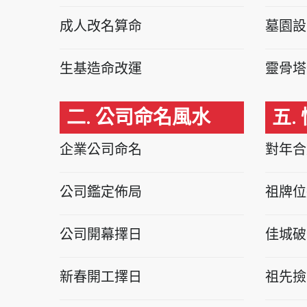
成人改名算命
墓園設
生基造命改運
靈骨塔
二. 公司命名風水
五.
企業公司命名
對年合
公司鑑定佈局
祖牌位
公司開幕擇日
佳城破
新春開工擇日
祖先撿