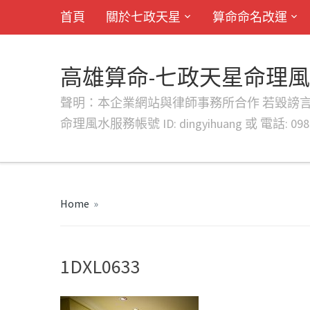
首頁
關於七政天星
算命命名改運
高雄算命-七政天星命理
聲明：本企業網站與律師事務所合作 若毀謗言行或字句將提出法
命理風水服務帳號 ID: dingyihuang 或 電話: 0982
Home
»
1DXL0633