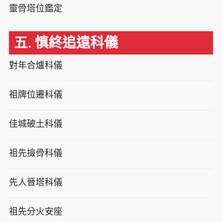
靈骨塔位鑑定
五. 慎終追遠科儀
對年合爐科儀
祖牌位遷科儀
佳城破土科儀
祖先撿骨科儀
先人晉塔科儀
祖先分火安座