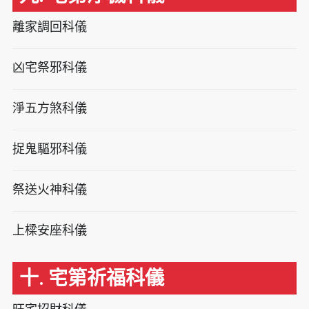
離家調回科儀
凶宅祭邪科儀
淨五方煞科儀
捉鬼驅邪科儀
祭送火神科儀
上樑安座科儀
十. 宅第祈福科儀