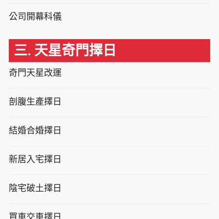
公司開幕科儀
三. 天星奇門擇日
奇門天星改運
剖腹生產擇日
結婚合婚擇日
新居入宅擇日
陰宅破土擇日
買車交車擇日