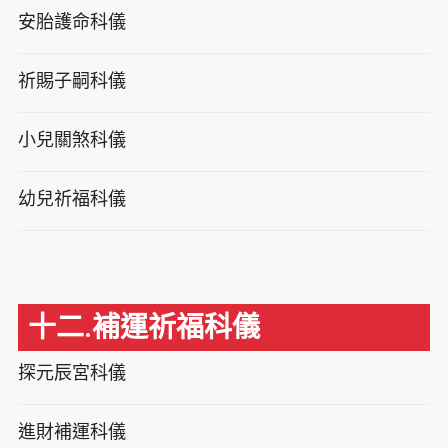
安胎護命科儀
祈賜子嗣科儀
小兒關煞科儀
幼兒祈福科儀
十二.補運祈福科儀
探元辰宮科儀
進財補運科儀