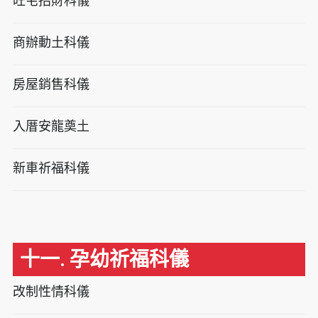
旺宅招財科儀
商辦動土科儀
房屋銷售科儀
入厝安龍奠土
新車祈福科儀
十一. 孕幼祈福科儀
改制性情科儀