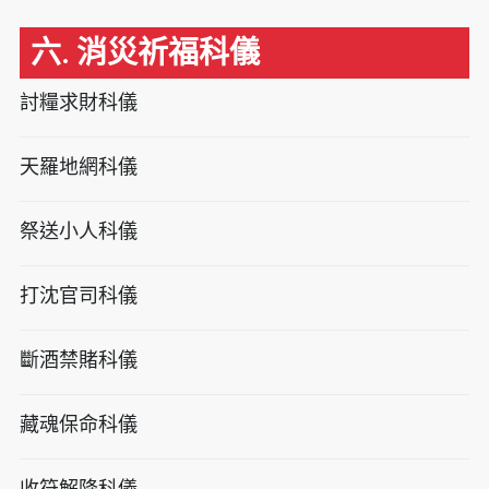
六. 消災祈福科儀
討糧求財科儀
天羅地網科儀
祭送小人科儀
打沈官司科儀
斷酒禁賭科儀
藏魂保命科儀
收符解降科儀