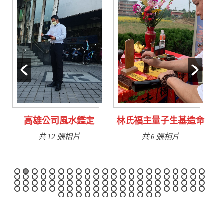
定
林氏福主量子生基造命
台南永康風水鑑定
共 6 張相片
共 9 張相片