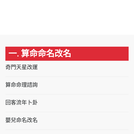
一. 算命命名改名
奇門天星改運
算命命理諮詢
回客流年卜卦
嬰兒命名改名