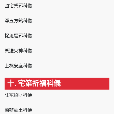
凶宅祭邪科儀
淨五方煞科儀
捉鬼驅邪科儀
祭送火神科儀
上樑安座科儀
十. 宅第祈福科儀
旺宅招財科儀
商辦動土科儀