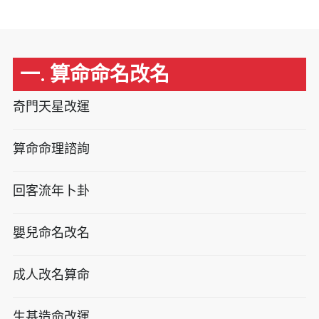
一. 算命命名改名
奇門天星改運
算命命理諮詢
回客流年卜卦
嬰兒命名改名
成人改名算命
生基造命改運