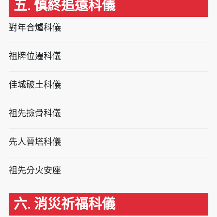
五. 慎終追遠科儀
對年合爐科儀
祖牌位遷科儀
佳城破土科儀
祖先撿骨科儀
先人晉塔科儀
祖先分火安座
六. 消災祈福科儀