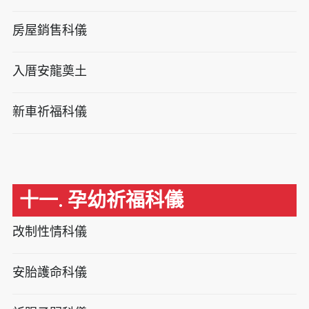
房屋銷售科儀
入厝安龍奠土
新車祈福科儀
十一. 孕幼祈福科儀
改制性情科儀
安胎護命科儀