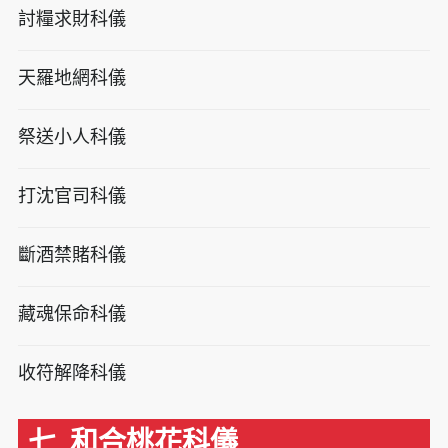
討糧求財科儀
天羅地網科儀
祭送小人科儀
打沈官司科儀
斷酒禁賭科儀
藏魂保命科儀
收符解降科儀
七. 和合桃花科儀