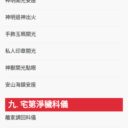
神明開光安座
神明退神出火
手飾玉珮開光
私人印章開光
神獸開光點眼
安山海鎮安座
九. 宅第淨穢科儀
離家調回科儀