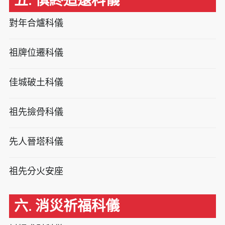
五. 慎終追遠科儀
對年合爐科儀
祖牌位遷科儀
佳城破土科儀
祖先撿骨科儀
先人晉塔科儀
祖先分火安座
六. 消災祈福科儀