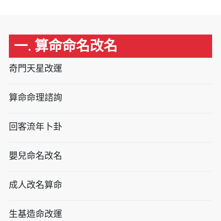
一. 算命命名改名
奇門天星改運
算命命理諮詢
回客流年卜卦
嬰兒命名改名
成人改名算命
生基造命改運