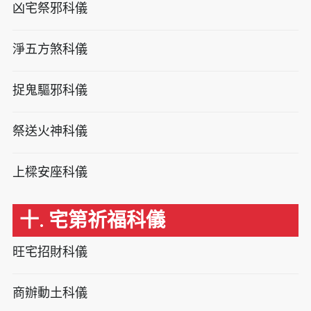
凶宅祭邪科儀
淨五方煞科儀
捉鬼驅邪科儀
祭送火神科儀
上樑安座科儀
十. 宅第祈福科儀
旺宅招財科儀
商辦動土科儀