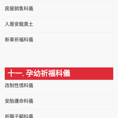
房屋銷售科儀
入厝安龍奠土
新車祈福科儀
十一. 孕幼祈福科儀
改制性情科儀
安胎護命科儀
祈賜子嗣科儀