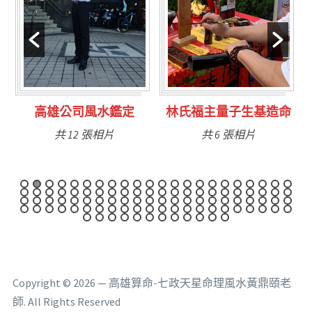
定
高雄公司風水鑑定
林氏福主量子生基造命
共 12 張相片
共 6 張相片
Copyright © 2026 — 高雄算命-七政天星命理風水黃鼎頤老
師. All Rights Reserved