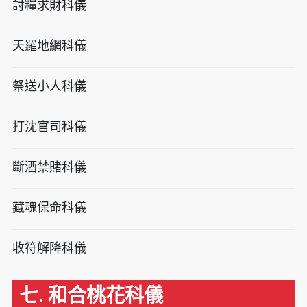
討糧求財科儀
天羅地網科儀
祭送小人科儀
打沈官司科儀
斷酒禁賭科儀
藏魂保命科儀
收符解降科儀
七. 和合桃花科儀