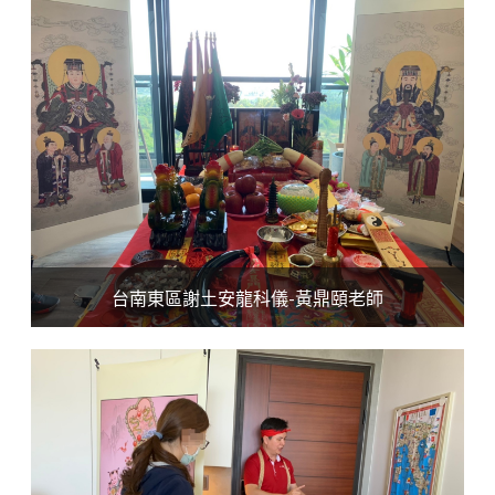
台南東區謝土安龍科儀-黃鼎頤老師