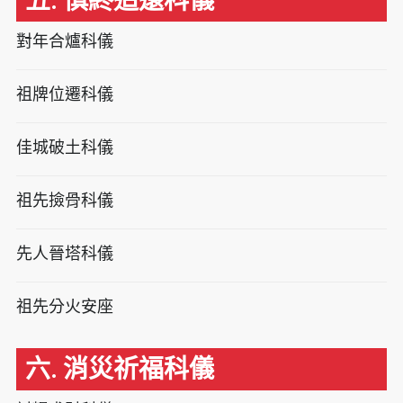
五. 慎終追遠科儀
對年合爐科儀
祖牌位遷科儀
佳城破土科儀
祖先撿骨科儀
先人晉塔科儀
祖先分火安座
六. 消災祈福科儀