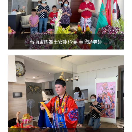
台南東區謝土安龍科儀-黃鼎頤老師