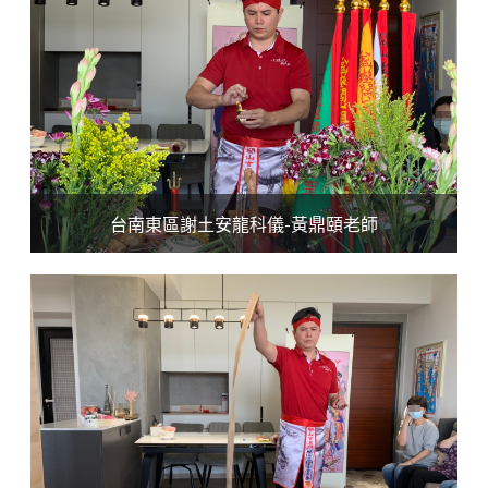
台南東區謝土安龍科儀-黃鼎頤老師