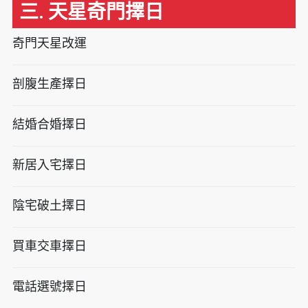
三. 天星奇門擇日
奇門天星改運
剖腹生產擇日
結婚合婚擇日
新居入宅擇日
陰宅破土擇日
買車交車擇日
電話選號擇日