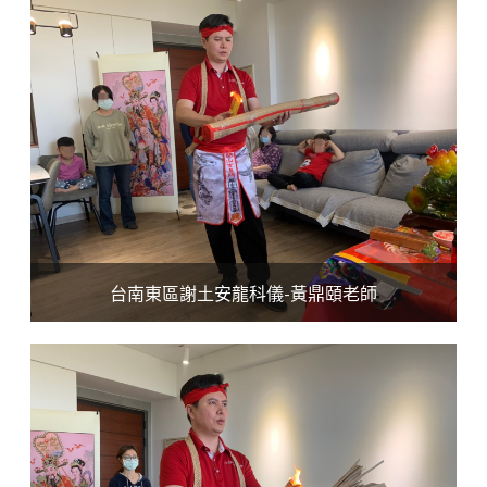
台南東區謝土安龍科儀-黃鼎頤老師