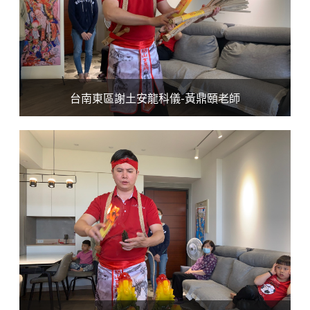
台南東區謝土安龍科儀-黃鼎頤老師