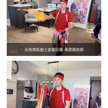
台南東區謝土安龍科儀-黃鼎頤老師