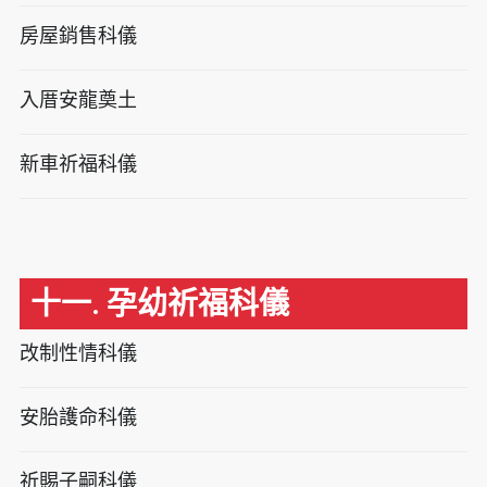
房屋銷售科儀
入厝安龍奠土
新車祈福科儀
十一. 孕幼祈福科儀
改制性情科儀
安胎護命科儀
祈賜子嗣科儀