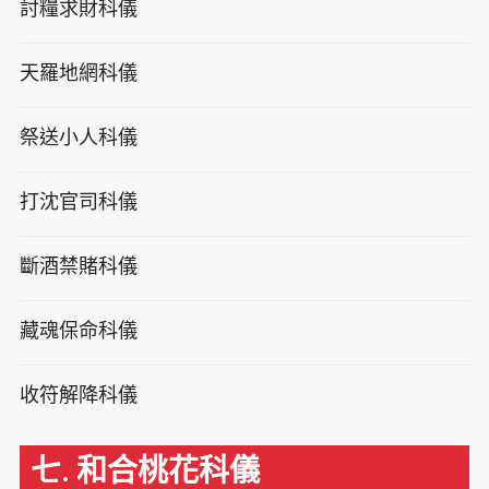
討糧求財科儀
天羅地網科儀
祭送小人科儀
打沈官司科儀
斷酒禁賭科儀
藏魂保命科儀
收符解降科儀
七. 和合桃花科儀