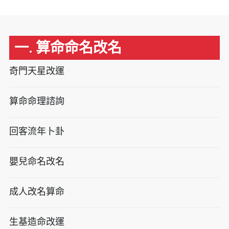
一. 算命命名改名
奇門天星改運
算命命理諮詢
回客流年卜卦
嬰兒命名改名
成人改名算命
生基造命改運