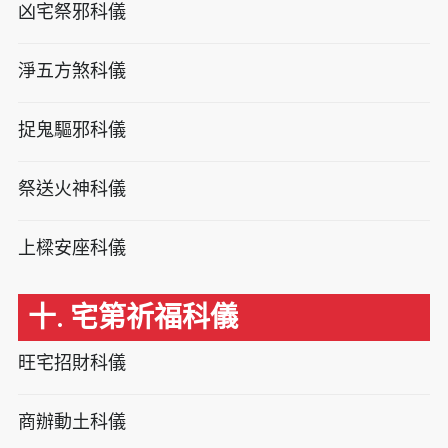
凶宅祭邪科儀
淨五方煞科儀
捉鬼驅邪科儀
祭送火神科儀
上樑安座科儀
十. 宅第祈福科儀
旺宅招財科儀
商辦動土科儀