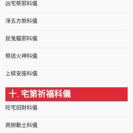
凶宅祭邪科儀
淨五方煞科儀
捉鬼驅邪科儀
祭送火神科儀
上樑安座科儀
十. 宅第祈福科儀
旺宅招財科儀
商辦動土科儀