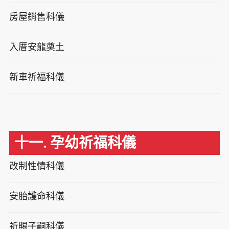
房屋銷售科儀
入厝安龍奠土
新車祈福科儀
十一. 孕幼祈福科儀
改制性情科儀
安胎護命科儀
祈賜子嗣科儀