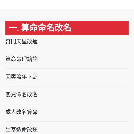
一. 算命命名改名
奇門天星改運
算命命理諮詢
回客流年卜卦
嬰兒命名改名
成人改名算命
生基造命改運