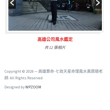
鑑定
林氏福主量子生基造
共 6 張相片
Copyright © 2026 — 高雄算命-七政天星命理風水黃鼎頤老
師. All Rights Reserved
Designed by
WPZOOM