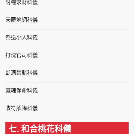
討糧求財科儀
天羅地網科儀
祭送小人科儀
打沈官司科儀
斷酒禁賭科儀
藏魂保命科儀
收符解降科儀
七. 和合桃花科儀