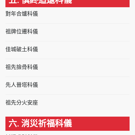
五. 慎終追遠科儀
對年合爐科儀
祖牌位遷科儀
佳城破土科儀
祖先撿骨科儀
先人晉塔科儀
祖先分火安座
六. 消災祈福科儀