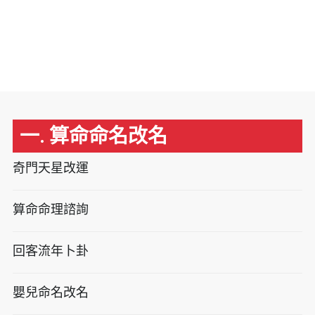
一. 算命命名改名
奇門天星改運
算命命理諮詢
回客流年卜卦
嬰兒命名改名