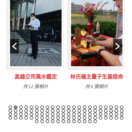
林氏福主量子生基造命
台南永康風水鑑定
共 6 張相片
共 9 張相片