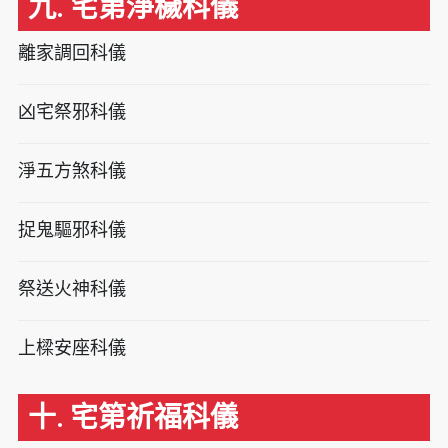
九. 宅第淨穢科儀
離家調回科儀
凶宅祭邪科儀
淨五方煞科儀
捉鬼驅邪科儀
祭送火神科儀
上樑安座科儀
十. 宅第祈福科儀