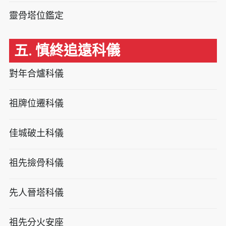
靈骨塔位鑑定
五. 慎終追遠科儀
對年合爐科儀
祖牌位遷科儀
佳城破土科儀
祖先撿骨科儀
先人晉塔科儀
祖先分火安座