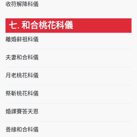
收符解降科儀
七. 和合桃花科儀
離婚辭祖科儀
夫妻和合科儀
月老桃花科儀
祭斬桃花科儀
婚課賽答天恩
善緣和合科儀