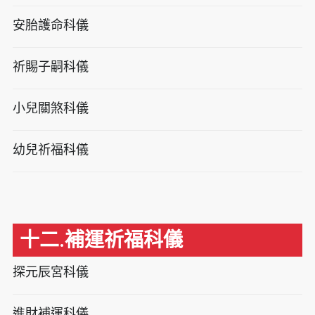
安胎護命科儀
祈賜子嗣科儀
小兒關煞科儀
幼兒祈福科儀
十二.補運祈福科儀
探元辰宮科儀
進財補運科儀