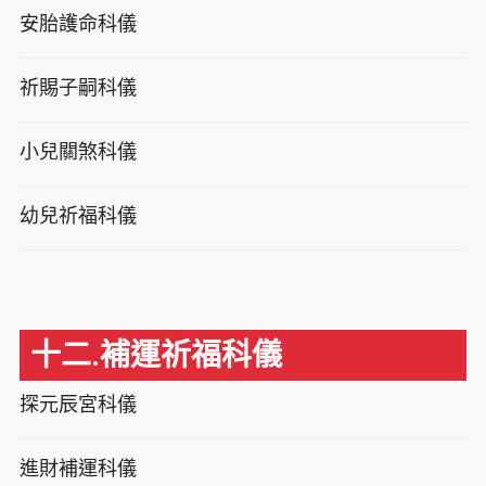
安胎護命科儀
祈賜子嗣科儀
小兒關煞科儀
幼兒祈福科儀
十二.補運祈福科儀
探元辰宮科儀
進財補運科儀