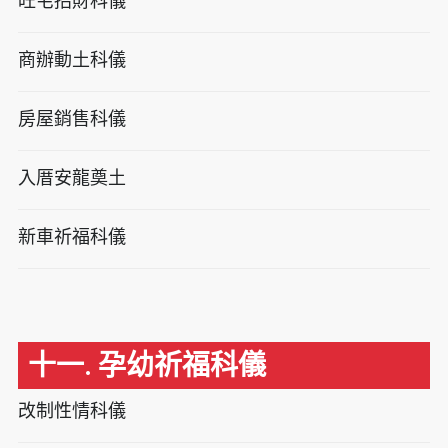
旺宅招財科儀
商辦動土科儀
房屋銷售科儀
入厝安龍奠土
新車祈福科儀
十一. 孕幼祈福科儀
改制性情科儀