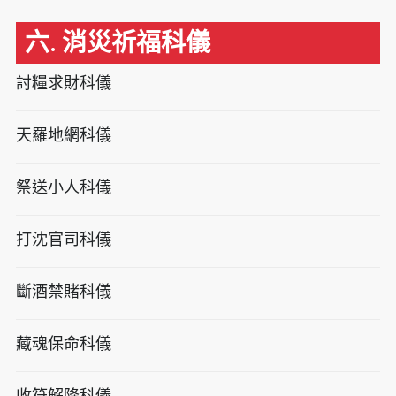
六. 消災祈福科儀
討糧求財科儀
天羅地網科儀
祭送小人科儀
打沈官司科儀
斷酒禁賭科儀
藏魂保命科儀
收符解降科儀