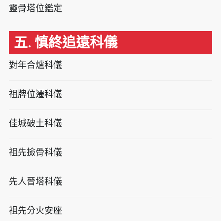
靈骨塔位鑑定
五. 慎終追遠科儀
對年合爐科儀
祖牌位遷科儀
佳城破土科儀
祖先撿骨科儀
先人晉塔科儀
祖先分火安座