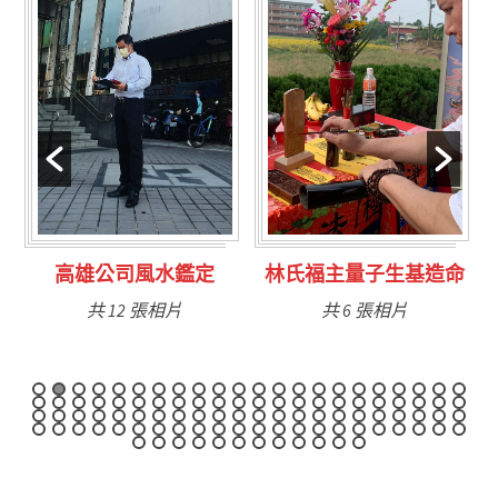
林氏福主量子生基造命
台南永康風水鑑定
共 6 張相片
共 9 張相片