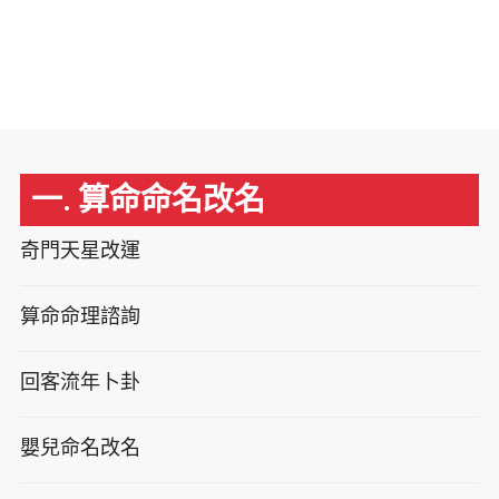
一. 算命命名改名
奇門天星改運
算命命理諮詢
回客流年卜卦
嬰兒命名改名