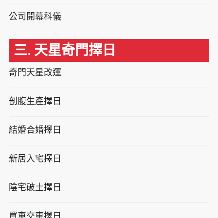
公司開幕科儀
三. 天星奇門擇日
奇門天星改運
剖腹生產擇日
結婚合婚擇日
新居入宅擇日
陰宅破土擇日
買車交車擇日