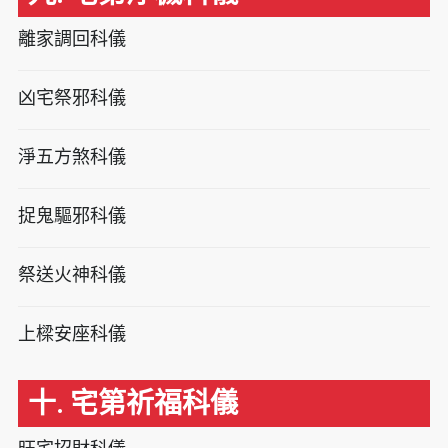
離家調回科儀
凶宅祭邪科儀
淨五方煞科儀
捉鬼驅邪科儀
祭送火神科儀
上樑安座科儀
十. 宅第祈福科儀