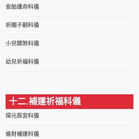
安胎護命科儀
祈賜子嗣科儀
小兒關煞科儀
幼兒祈福科儀
十二.補運祈福科儀
探元辰宮科儀
進財補運科儀