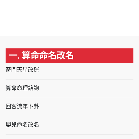
一. 算命命名改名
奇門天星改運
算命命理諮詢
回客流年卜卦
嬰兒命名改名