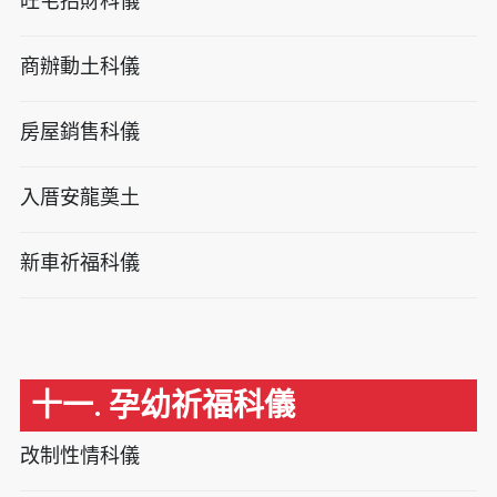
旺宅招財科儀
商辦動土科儀
房屋銷售科儀
入厝安龍奠土
新車祈福科儀
十一. 孕幼祈福科儀
改制性情科儀