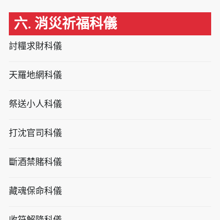
六. 消災祈福科儀
討糧求財科儀
天羅地網科儀
祭送小人科儀
打沈官司科儀
斷酒禁賭科儀
藏魂保命科儀
收符解降科儀