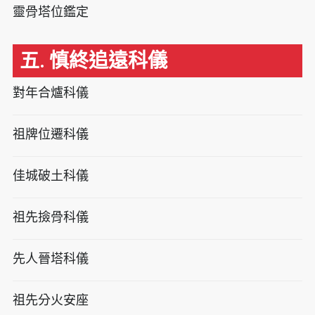
靈骨塔位鑑定
五. 慎終追遠科儀
對年合爐科儀
祖牌位遷科儀
佳城破土科儀
祖先撿骨科儀
先人晉塔科儀
祖先分火安座