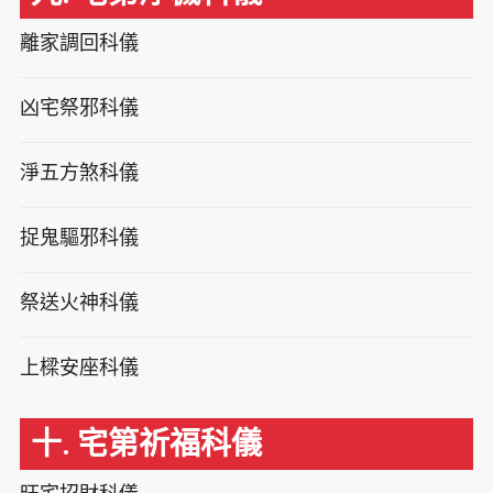
離家調回科儀
凶宅祭邪科儀
淨五方煞科儀
捉鬼驅邪科儀
祭送火神科儀
上樑安座科儀
十. 宅第祈福科儀