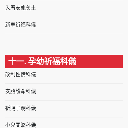
入厝安龍奠土
新車祈福科儀
十一. 孕幼祈福科儀
改制性情科儀
安胎護命科儀
祈賜子嗣科儀
小兒關煞科儀