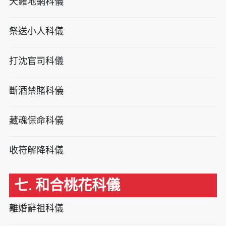
天羅地網科儀
祭送小人科儀
打沈官司科儀
斷酒禁賭科儀
藏魂保命科儀
收符解降科儀
七. 和合桃花科儀
離婚辭祖科儀