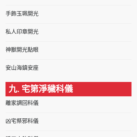
手飾玉珮開光
私人印章開光
神獸開光點眼
安山海鎮安座
九. 宅第淨穢科儀
離家調回科儀
凶宅祭邪科儀