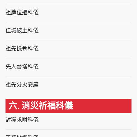
祖牌位遷科儀
佳城破土科儀
祖先撿骨科儀
先人晉塔科儀
祖先分火安座
六. 消災祈福科儀
討糧求財科儀