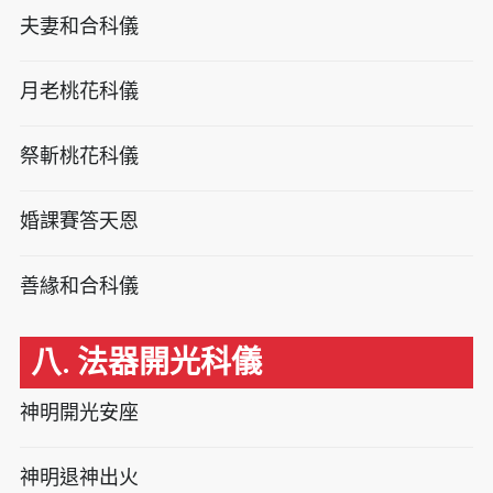
夫妻和合科儀
月老桃花科儀
祭斬桃花科儀
婚課賽答天恩
善緣和合科儀
八. 法器開光科儀
神明開光安座
神明退神出火