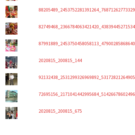
88205489_2453752281391264_7687126277332
82749468_2366784063421420_4383944527153
87991889_2453750458058113_4790028586864
2020815_200815_144
92132438_2531299326969892_5317282126490
72695156_2171041442995684_5142667860249
2020815_200815_675