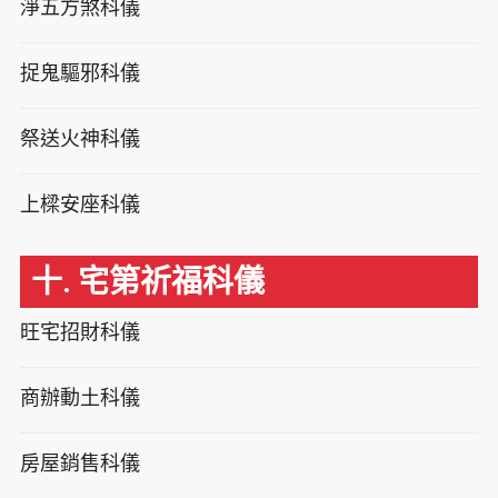
淨五方煞科儀
捉鬼驅邪科儀
祭送火神科儀
上樑安座科儀
十. 宅第祈福科儀
旺宅招財科儀
商辦動土科儀
房屋銷售科儀