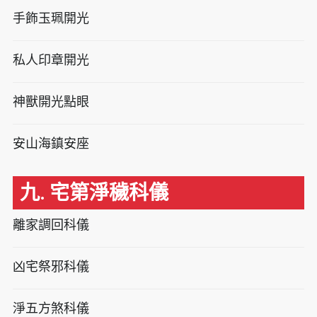
手飾玉珮開光
私人印章開光
神獸開光點眼
安山海鎮安座
九. 宅第淨穢科儀
離家調回科儀
凶宅祭邪科儀
淨五方煞科儀