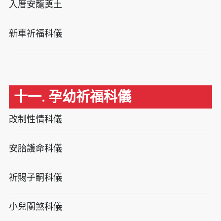
入厝安龍奠土
新車祈福科儀
十一. 孕幼祈福科儀
改制性情科儀
安胎護命科儀
祈賜子嗣科儀
小兒關煞科儀