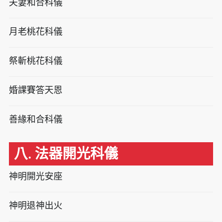
夫妻和合科儀
月老桃花科儀
祭斬桃花科儀
婚課賽答天恩
善緣和合科儀
八. 法器開光科儀
神明開光安座
神明退神出火