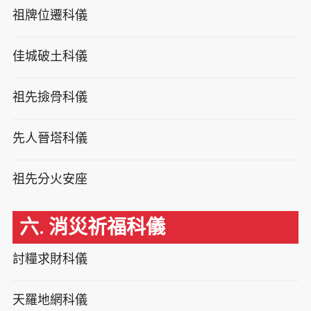
祖牌位遷科儀
佳城破土科儀
祖先撿骨科儀
先人晉塔科儀
祖先分火安座
六. 消災祈福科儀
討糧求財科儀
天羅地網科儀