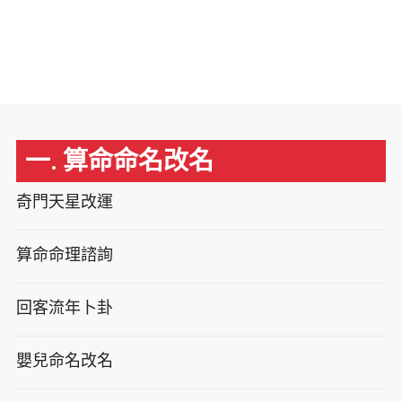
一. 算命命名改名
奇門天星改運
算命命理諮詢
回客流年卜卦
嬰兒命名改名