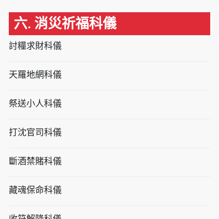
六. 消災祈福科儀
討糧求財科儀
天羅地網科儀
祭送小人科儀
打沈官司科儀
斷酒禁賭科儀
藏魂保命科儀
收符解降科儀