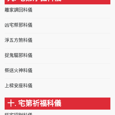
離家調回科儀
凶宅祭邪科儀
淨五方煞科儀
捉鬼驅邪科儀
祭送火神科儀
上樑安座科儀
十. 宅第祈福科儀