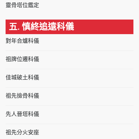
靈骨塔位鑑定
五. 慎終追遠科儀
對年合爐科儀
祖牌位遷科儀
佳城破土科儀
祖先撿骨科儀
先人晉塔科儀
祖先分火安座