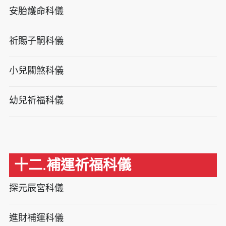
安胎護命科儀
祈賜子嗣科儀
小兒關煞科儀
幼兒祈福科儀
十二.補運祈福科儀
探元辰宮科儀
進財補運科儀