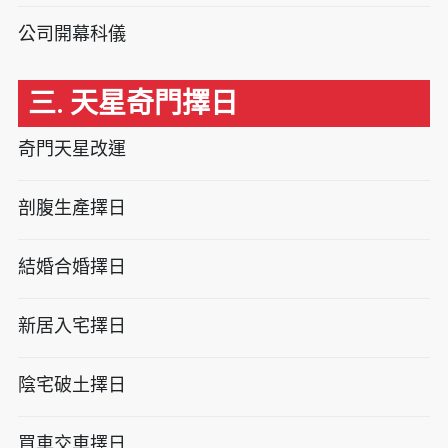
公司開幕科儀
三. 天星奇門擇日
奇門天星改運
剖腹生產擇日
結婚合婚擇日
新居入宅擇日
陰宅破土擇日
買車交車擇日