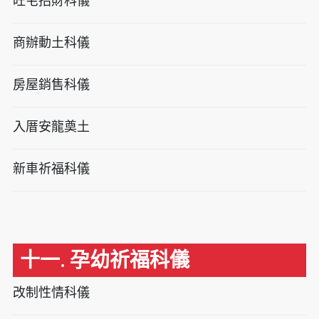
旺宅招財科儀
商辦動土科儀
房屋銷售科儀
入厝安龍奠土
新車祈福科儀
十一. 孕幼祈福科儀
改制性情科儀