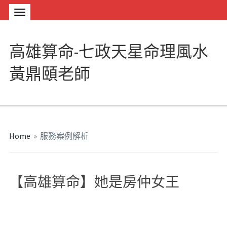
高雄算命-七政天星命理風水
黃鼎頤老師
Home
»
服務案例解析
【高雄算命】她是房仲女王
#高雄算命
#高雄算命ptt
#高雄命名ptt
#高雄剖腹生產
#高雄嬰兒
命名
#高雄剖腹產時辰ptt
#高雄取名
#高雄八字合婚
#高雄神明開
光
#高雄對年合爐
#高雄生基造命
#高雄改名老師
#高雄線上算命
#