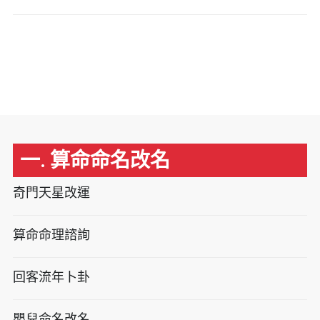
一. 算命命名改名
奇門天星改運
算命命理諮詢
回客流年卜卦
嬰兒命名改名