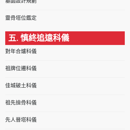
墓園設計規劃
靈骨塔位鑑定
五. 慎終追遠科儀
對年合爐科儀
祖牌位遷科儀
佳城破土科儀
祖先撿骨科儀
先人晉塔科儀