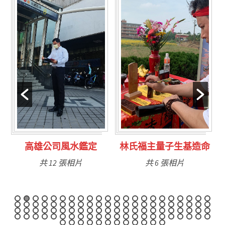
林氏福主量子生基造命
台南永康風水鑑定
共 6 張相片
共 9 張相片