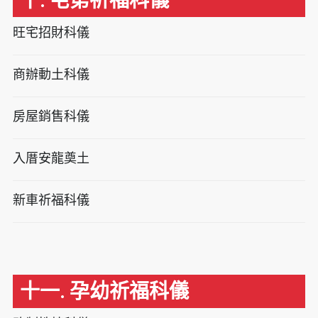
十. 宅第祈福科儀
旺宅招財科儀
商辦動土科儀
房屋銷售科儀
入厝安龍奠土
新車祈福科儀
十一. 孕幼祈福科儀