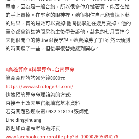
華廈，因為是一般合約，所以很多仲介搶著賣，能否在她
的手上賣掉。在堅定的眼神裡，她很相信自己能賣掉卜卦
的結果，真的是她可以賣掉!他問後學能在幾月賣掉，他的
重心都會銷售這間房為主後學告訴他，卦象約七月賣掉今
天他很開心的傳line跟後學說。她賣掉房子了! 雖然比預測
的時間遲了一些，但後學很替她感到開心。
#
高雄算命
#
科學算命
#
台南算命
算命命理諮詢90分鐘8600元
https://www.astrologer01.com/
快速預約算命命理諮詢的方式:
直接至七政天星官網填寫基本資料
若有問題歡迎來電:0982-318124 張師姐
Line:dingyihuang
歡迎加黃鼎頤老師為好友
www.facebook.com/profile.php?id=100002695494176