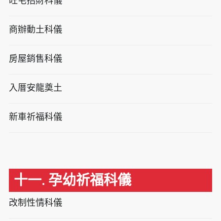
旺宅招財科儀
商辦動土科儀
房屋銷售科儀
入厝安龍奠土
新車祈福科儀
十一. 孕幼祈福科儀
改制性情科儀