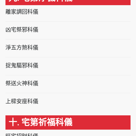
離家調回科儀
凶宅祭邪科儀
淨五方煞科儀
捉鬼驅邪科儀
祭送火神科儀
上樑安座科儀
十. 宅第祈福科儀