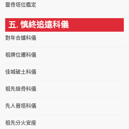
靈骨塔位鑑定
五. 慎終追遠科儀
對年合爐科儀
祖牌位遷科儀
佳城破土科儀
祖先撿骨科儀
先人晉塔科儀
祖先分火安座