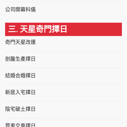
公司開幕科儀
三. 天星奇門擇日
奇門天星改運
剖腹生產擇日
結婚合婚擇日
新居入宅擇日
陰宅破土擇日
買車交車擇日