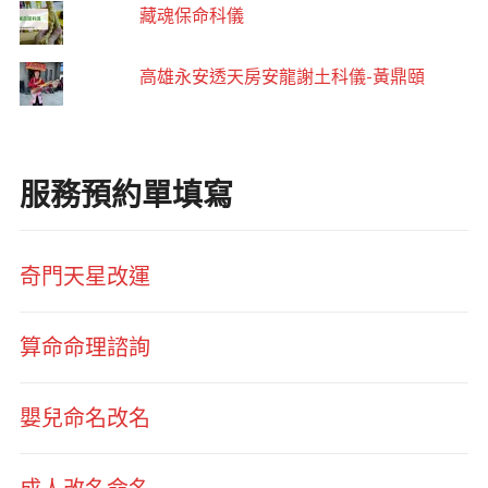
藏魂保命科儀
高雄永安透天房安龍謝土科儀-黃鼎頤
服務預約單填寫
奇門天星改運
算命命理諮詢
嬰兒命名改名