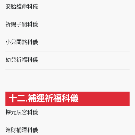
安胎護命科儀
祈賜子嗣科儀
小兒關煞科儀
幼兒祈福科儀
十二.補運祈福科儀
探元辰宮科儀
進財補運科儀