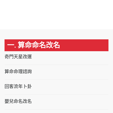
一. 算命命名改名
奇門天星改運
算命命理諮詢
回客流年卜卦
嬰兒命名改名