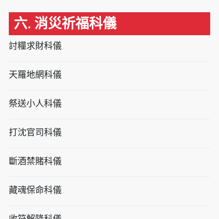
六. 消災祈福科儀
討糧求財科儀
天羅地網科儀
祭送小人科儀
打沈官司科儀
斷酒禁賭科儀
藏魂保命科儀
收符解降科儀