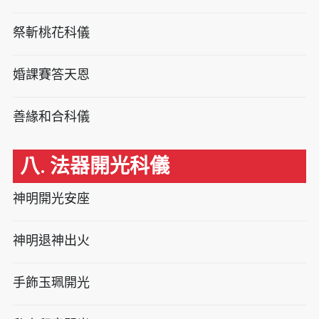
祭斬桃花科儀
婚課賽答天恩
善緣和合科儀
八. 法器開光科儀
神明開光安座
神明退神出火
手飾玉珮開光