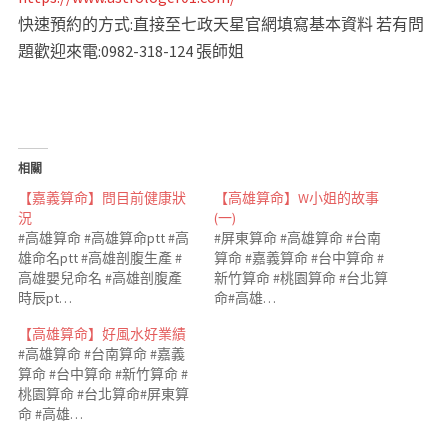
快速預約的方式:直接至七政天星官網填寫基本資料 若有問
題歡迎來電:0982-318-124 張師姐
相關
【嘉義算命】問目前健康狀
【高雄算命】W小姐的故事
況
(一)
#高雄算命 #高雄算命ptt #高
#屏東算命 #高雄算命 #台南
雄命名ptt #高雄剖腹生產 #
算命 #嘉義算命 #台中算命 #
高雄嬰兒命名 #高雄剖腹產
新竹算命 #桃園算命 #台北算
時辰pt…
命#高雄…
【高雄算命】好風水好業績
#高雄算命 #台南算命 #嘉義
算命 #台中算命 #新竹算命 #
桃園算命 #台北算命#屏東算
命 #高雄…