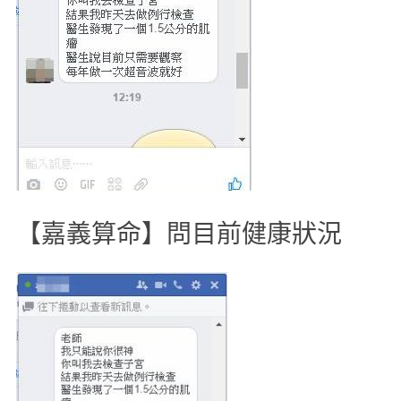
【嘉義算命】問目前健康狀況