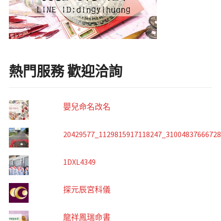
熱門服務 歡迎洽詢
嬰兒命名改名
20429577_1129815917118247_3100483766672
1DXL4349
探元辰宮科儀
龍祥鳳瑞命書