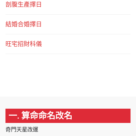
剖腹生產擇日
結婚合婚擇日
旺宅招財科儀
一. 算命命名改名
奇門天星改運