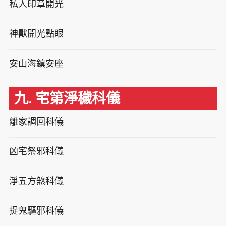
私人印章開光
神獸開光點眼
安山海鎮安座
九. 宅第淨穢科儀
離家調回科儀
凶宅祭邪科儀
淨五方煞科儀
捉鬼驅邪科儀