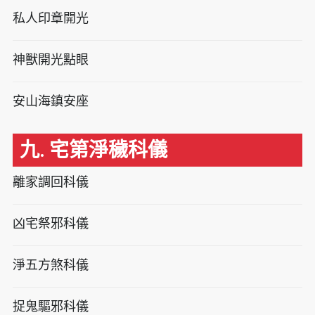
私人印章開光
神獸開光點眼
安山海鎮安座
九. 宅第淨穢科儀
離家調回科儀
凶宅祭邪科儀
淨五方煞科儀
捉鬼驅邪科儀