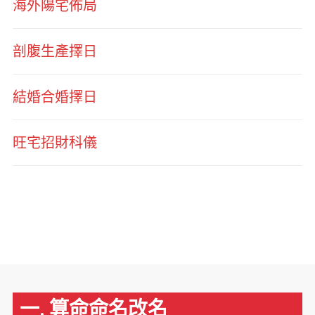
海外陽宅佈局
剖腹生產擇日
結婚合婚擇日
旺宅招財科儀
一. 算命命名改名