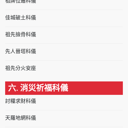
祖牌位遷科儀
佳城破土科儀
祖先撿骨科儀
先人晉塔科儀
祖先分火安座
六. 消災祈福科儀
討糧求財科儀
天羅地網科儀