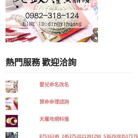
熱門服務 歡迎洽詢
嬰兒命名改名
算命命理諮詢
天羅地網科儀
87516249_2453752021391290_5362928351717