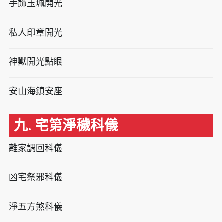
手飾玉珮開光
私人印章開光
神獸開光點眼
安山海鎮安座
九. 宅第淨穢科儀
離家調回科儀
凶宅祭邪科儀
淨五方煞科儀